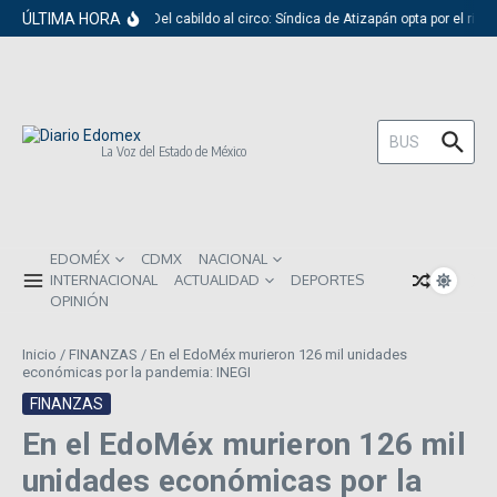
Saltar al contenido
ÚLTIMA HORA
Del cabildo al circo: Síndica de Atizapán opta por el rid
Buscar:
La Voz del Estado de México
EDOMÉX
CDMX
NACIONAL
INTERNACIONAL
ACTUALIDAD
DEPORTES
OPINIÓN
Inicio
/
FINANZAS
/
En el EdoMéx murieron 126 mil unidades
económicas por la pandemia: INEGI
FINANZAS
En el EdoMéx murieron 126 mil
unidades económicas por la