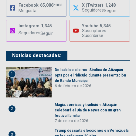
Fans
Facebook
65,086
X (Twitter)
1,248
Seguidores
Me gusta
Seguir
Instagram
1,345
Youtube
5,345
Suscriptores
Seguidores
Seguir
Suscribirse
Noticias destacadas:
Del cabildo al circo: Síndica de Atizapán
1
opta por el ridículo durante presentación
de Bando Municipal
6 de febrero de 2026
Magia, sonrisas y tradición: Atizapán
2
celebrará el Día de Reyes con un gran
festival familiar
7 de enero de 2026
Trump descarta elecciones en Venezuela
3