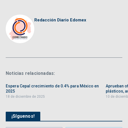
Redacción Diario Edomex
Noticias relacionadas:
Espera Cepal crecimiento de 0.4% para México en
Aprueban of
2025
plásticos, au
18 de diciembre de 2025
10 de diciemb
¡Síguenos!