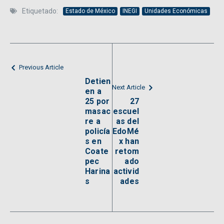
Etiquetado:
Estado de México
INEGI
Unidades Económicas
Previous Article
Detien
Next Article
en a
25 por
27
masac
escuel
re a
as del
policía
EdoMé
s en
x han
Coate
retom
pec
ado
Harina
activid
s
ades