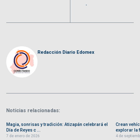
.
Redacción Diario Edomex
Noticias relacionadas:
Magia, sonrisas y tradición: Atizapán celebrará el
Crean vehíc
Día de Reyes c ...
explorar la f
7 de enero de 2026
4 de septiemb