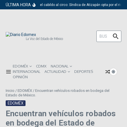
Saltar al contenido
ÚLTIMA HORA
Del cabildo al circo: Síndica de Atizapán opta por el ridí
Buscar:
La Voz del Estado de México
EDOMÉX
CDMX
NACIONAL
INTERNACIONAL
ACTUALIDAD
DEPORTES
OPINIÓN
Inicio
/
EDOMÉX
/
Encuentran vehículos robados en bodega del
Estado de México.
EDOMÉX
Encuentran vehículos robados
en bodega del Estado de