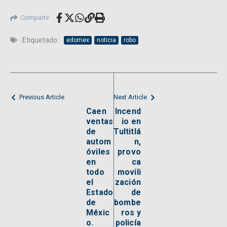
Compartir
Etiquetado:
edomex
noticia
robo
Previous Article
Next Article
Caen
Incend
ventas
io en
de
Tultitlá
autom
n,
óviles
provo
en
ca
todo
movili
el
zación
Estado
de
de
bombe
Méxic
ros y
o.
policía