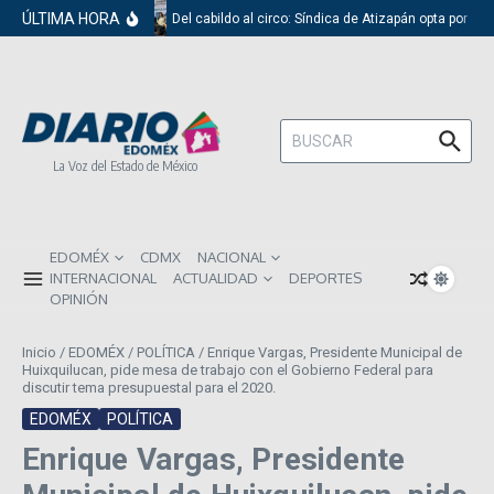
Saltar al contenido
ÚLTIMA HORA
Del cabildo al circo: Síndica de Atizapán opta por el 
Buscar:
La Voz del Estado de México
EDOMÉX
CDMX
NACIONAL
INTERNACIONAL
ACTUALIDAD
DEPORTES
OPINIÓN
Inicio
/
EDOMÉX
/
POLÍTICA
/
Enrique Vargas, Presidente Municipal de
Huixquilucan, pide mesa de trabajo con el Gobierno Federal para
discutir tema presupuestal para el 2020.
EDOMÉX
POLÍTICA
Enrique Vargas, Presidente