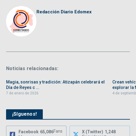
Redacción Diario Edomex
Noticias relacionadas:
Magia, sonrisas y tradición: Atizapán celebrará el
Crean vehíc
Día de Reyes c ...
explorar la f
7 de enero de 2026
4 de septiemb
¡Síguenos!
Fans
Facebook
65,086
X (Twitter)
1,248