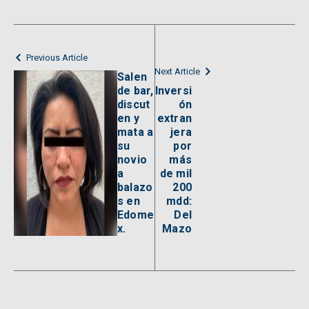
Previous Article
Next Article
Salen
de bar,
Inversi
discut
ón
en y
extran
mata a
jera
su
por
novio
más
a
de mil
balazo
200
s en
mdd:
Edome
Del
x.
Mazo