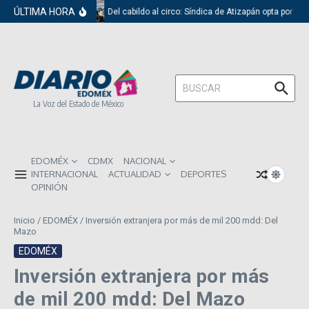
Saltar al contenido
ÚLTIMA HORA
Del cabildo al circo: Síndica de Atizapán opta por el 
Buscar:
La Voz del Estado de México
EDOMÉX
CDMX
NACIONAL
INTERNACIONAL
ACTUALIDAD
DEPORTES
OPINIÓN
Inicio
/
EDOMÉX
/
Inversión extranjera por más de mil 200 mdd: Del
Mazo
EDOMÉX
Inversión extranjera por más
de mil 200 mdd: Del Mazo