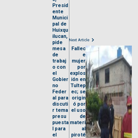
Presid
ente
Munici
pal de
Huixqu
ilucan,
Next Article
pide
mesa
Fallec
de
e
trabaj
mujer
o con
por
el
explos
Gobier
ión en
no
Tultep
Feder
ec; se
al para
origin
discuti
ó por
r tema
el uso
presu
de
puesta
materi
l para
al
el
piroté