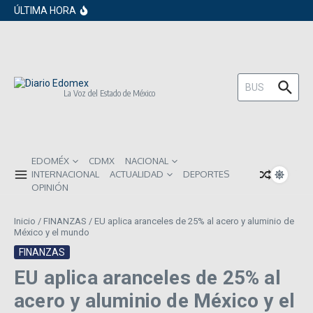
en los próximos 30 días
Saltar al contenido
ÚLTIMA HORA
Gobierno de Sheinbaum pide prestado a
inversionistas extranjeros; emite nueva
deuda externa
ISR subirá en México para 2026: Así será
el impacto directo en salarios y precios
Año Nuevo 2026: Los propósitos más
comunes entre los mexicanos
Buscar:
La Voz del Estado de México
EDOMÉX
CDMX
NACIONAL
INTERNACIONAL
ACTUALIDAD
DEPORTES
OPINIÓN
Inicio
/
FINANZAS
/
EU aplica aranceles de 25% al acero y aluminio de
México y el mundo
FINANZAS
EU aplica aranceles de 25% al
acero y aluminio de México y el