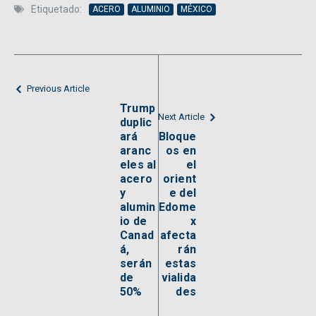
Etiquetado:
ACERO
ALUMINIO
MÉXICO
Previous Article
Trump
Next Article
duplic
ará
Bloque
aranc
os en
eles al
el
acero
orient
y
e del
alumin
Edome
io de
x
Canad
afecta
á,
rán
serán
estas
de
vialida
50%
des