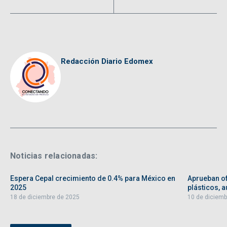
Redacción Diario Edomex
Noticias relacionadas:
Espera Cepal crecimiento de 0.4% para México en
Aprueban of
2025
plásticos, au
18 de diciembre de 2025
10 de diciemb