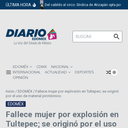
Saltar al contenido
ÚLTIMA HORA
Del cabildo al circo: Síndica de Atizapán opta por el 
Buscar:
La Voz del Estado de México
EDOMÉX
CDMX
NACIONAL
INTERNACIONAL
ACTUALIDAD
DEPORTES
OPINIÓN
Inicio
/
EDOMÉX
/
Fallece mujer por explosión en Tultepec; se originó
por el uso de material pirotécnico.
EDOMÉX
Fallece mujer por explosión en
Tultepec; se originó por el uso