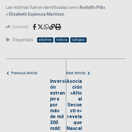
Las víctimas fueron identificadas como
Rodolfo Piñ
a
y
Elizabeth Espinoza Martínez.
Compartir
Etiquetado:
edomex
noticia
tultepec
Previous Article
Next Article
Inversi
Asocia
ón
ción
extran
«Alto
jera
al
por
Secue
más
stro»
de mil
revela
200
que
mdd:
Naucal