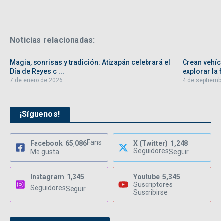
Noticias relacionadas:
Magia, sonrisas y tradición: Atizapán celebrará el
Crean vehíc
Día de Reyes c ...
explorar la f
7 de enero de 2026
4 de septiemb
¡Síguenos!
Fans
Facebook
65,086
X (Twitter)
1,248
Seguidores
Me gusta
Seguir
Instagram
1,345
Youtube
5,345
Suscriptores
Seguidores
Seguir
Suscribirse