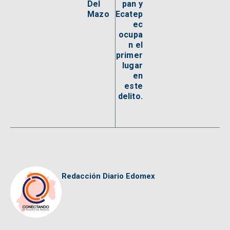
Del
pan y
Mazo
Ecatep
ec
ocupa
n el
primer
lugar
en
este
delito.
Redacción Diario Edomex