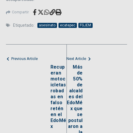
Compartir
Etiquetado:
asesinato
ecatepec
FGJEM
Previous Article
Next Article
Recup
Más
eran
de
motoc
50%
icletas
de
robad
alcald
as en
es del
falso
EdoMé
retén
x que
en el
se
EdoMé
postul
x
aron a
la