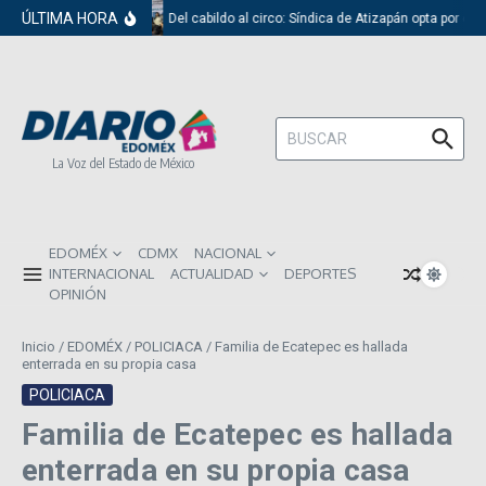
Saltar al contenido
ÚLTIMA HORA
Del cabildo al circo: Síndica de Atizapán opta por el 
Buscar:
La Voz del Estado de México
EDOMÉX
CDMX
NACIONAL
INTERNACIONAL
ACTUALIDAD
DEPORTES
OPINIÓN
Inicio
/
EDOMÉX
/
POLICIACA
/
Familia de Ecatepec es hallada
enterrada en su propia casa
POLICIACA
Familia de Ecatepec es hallada
enterrada en su propia casa