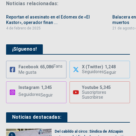
Noticias relacionadas:
Reportan el asesinato en el Edomex de «El
Balacera en
Kastor», operador finan ...
muertos
4 de febrero de 2025
21 de agosto
¡Síguenos!
Fans
Facebook
65,086
X (Twitter)
1,248
Seguidores
Me gusta
Seguir
Instagram
1,345
Youtube
5,345
Suscriptores
Seguidores
Seguir
Suscribirse
Noticias destacadas:
Del cabildo al circo: Síndica de Atizapán
1