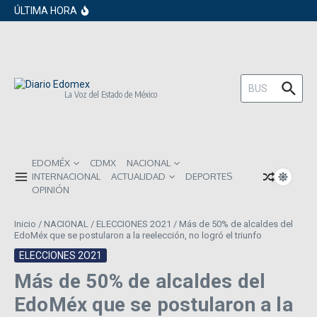
en los próximos 30 días
Saltar al contenido
ÚLTIMA HORA
Gobierno de Sheinbaum pide prestado a
inversionistas extranjeros; emite nueva
deuda externa
ISR subirá en México para 2026: Así será
el impacto directo en salarios y precios
Año Nuevo 2026: Los propósitos más
comunes entre los mexicanos
Buscar:
La Voz del Estado de México
EDOMÉX
CDMX
NACIONAL
INTERNACIONAL
ACTUALIDAD
DEPORTES
OPINIÓN
Inicio
/
NACIONAL
/
ELECCIONES 2O21
/
Más de 50% de alcaldes del
EdoMéx que se postularon a la reelección, no logró el triunfo
ELECCIONES 2O21
Más de 50% de alcaldes del
EdoMéx que se postularon a la