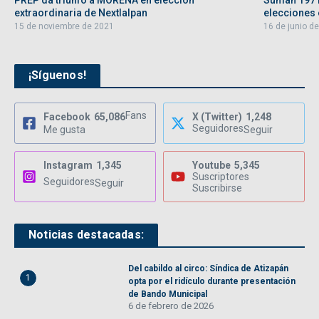
PREP da triunfo a MORENA en elección
Suman 197 
extraordinaria de Nextlalpan
elecciones e
15 de noviembre de 2021
16 de junio d
¡Síguenos!
Fans
Facebook
65,086
X (Twitter)
1,248
Seguidores
Me gusta
Seguir
Instagram
1,345
Youtube
5,345
Suscriptores
Seguidores
Seguir
Suscribirse
Noticias destacadas:
Del cabildo al circo: Síndica de Atizapán
1
opta por el ridículo durante presentación
de Bando Municipal
6 de febrero de 2026