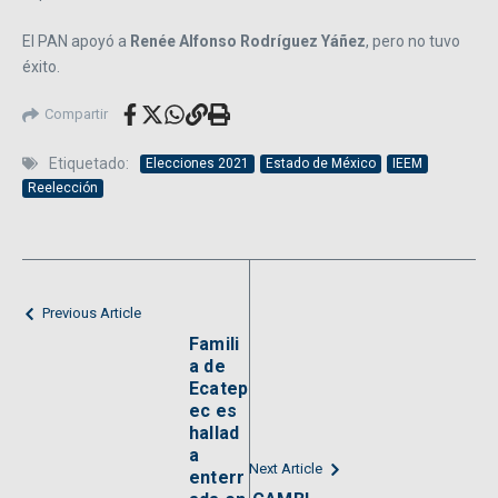
El PAN apoyó a
Renée Alfonso Rodríguez Yáñez
, pero no tuvo
éxito.
Compartir
Etiquetado:
Elecciones 2021
Estado de México
IEEM
Reelección
Previous Article
Famili
a de
Ecatep
ec es
hallad
a
Next Article
enterr