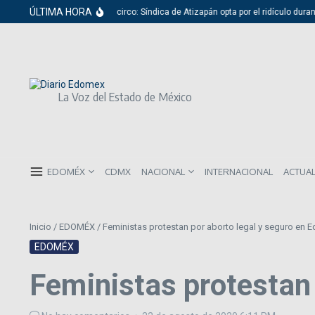
Saltar al contenido
ÚLTIMA HORA
Del cabildo al circo: Síndica de Atizapán opta por el ridículo durant
La Voz del Estado de México
EDOMÉX
CDMX
NACIONAL
INTERNACIONAL
ACTUA
Inicio
/
EDOMÉX
/
Feministas protestan por aborto legal y seguro en 
EDOMÉX
Feministas protestan