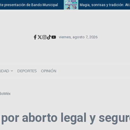
e presentación de Bando Municipal
Magia, sonrisas y tradición: Atizap
viernes, agosto 7, 2026
LIDAD
DEPORTES
OPINIÓN
EdoMéx
 por aborto legal y seg