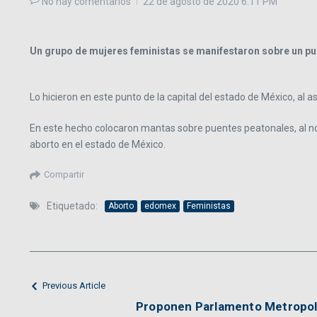
No hay comentarios
22 de agosto de 2020
6:11 PM
Un grupo de mujeres feministas se manifestaron sobre un puen
Lo hicieron en este punto de la capital del estado de México, al a
En este hecho colocaron mantas sobre puentes peatonales, al no 
aborto en el estado de México.
Compartir
Etiquetado:
Aborto
edomex
Feministas
Previous Article
Proponen Parlamento Metropolit