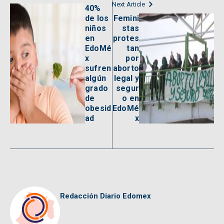
Next Article
40%
de los
Femini
niños
stas
en
protes
EdoMé
tan
x
por
sufren
aborto
algún
legal y
grado
segur
de
o en
obesid
EdoMé
ad
x
Redacción Diario Edomex