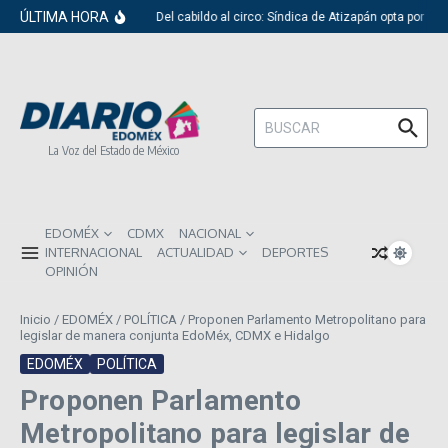
Saltar al contenido
ÚLTIMA HORA
Del cabildo al circo: Síndica de Atizapán opta por el 
Buscar:
La Voz del Estado de México
EDOMÉX
CDMX
NACIONAL
INTERNACIONAL
ACTUALIDAD
DEPORTES
OPINIÓN
Inicio
/
EDOMÉX
/
POLÍTICA
/
Proponen Parlamento Metropolitano para
legislar de manera conjunta EdoMéx, CDMX e Hidalgo
EDOMÉX
POLÍTICA
Proponen Parlamento
Metropolitano para legislar de