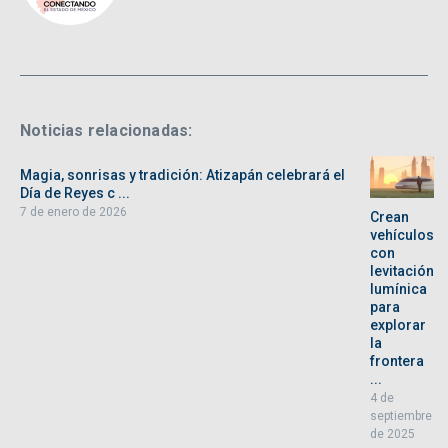
Noticias relacionadas:
Magia, sonrisas y tradición: Atizapán celebrará el
Día de Reyes c ...
7 de enero de 2026
Crean
vehículos
con
levitación
lumínica
para
explorar
la
frontera
...
4 de
septiembre
de 2025