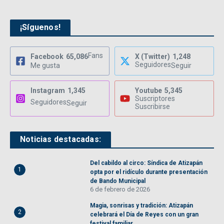
¡Síguenos!
Fans
Facebook
65,086
X (Twitter)
1,248
Seguidores
Me gusta
Seguir
Instagram
1,345
Youtube
5,345
Suscriptores
Seguidores
Seguir
Suscribirse
Noticias destacadas:
Del cabildo al circo: Síndica de Atizapán
1
opta por el ridículo durante presentación
de Bando Municipal
6 de febrero de 2026
Magia, sonrisas y tradición: Atizapán
2
celebrará el Día de Reyes con un gran
festival familiar