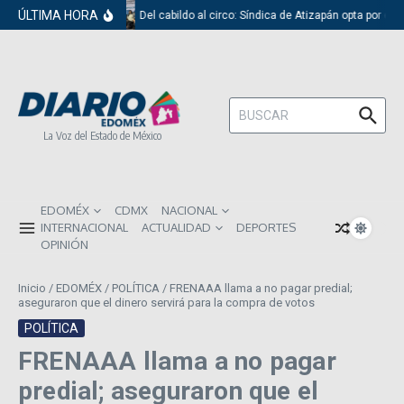
Saltar al contenido
ÚLTIMA HORA
Del cabildo al circo: Síndica de Atizapán opta por el 
Buscar:
La Voz del Estado de México
EDOMÉX
CDMX
NACIONAL
INTERNACIONAL
ACTUALIDAD
DEPORTES
OPINIÓN
Inicio
/
EDOMÉX
/
POLÍTICA
/
FRENAAA llama a no pagar predial;
aseguraron que el dinero servirá para la compra de votos
POLÍTICA
FRENAAA llama a no pagar
predial; aseguraron que el