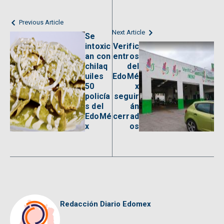
Previous Article
Next Article
Se
intoxic
Verific
an con
entros
chilaq
del
uiles
EdoMé
50
x
policía
seguir
s del
án
EdoMé
cerrad
x
os
Redacción Diario Edomex