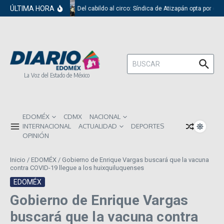
Saltar al contenido
ÚLTIMA HORA
Del cabildo al circo: Síndica de Atizapán opta por el 
Buscar:
La Voz del Estado de México
EDOMÉX
CDMX
NACIONAL
INTERNACIONAL
ACTUALIDAD
DEPORTES
OPINIÓN
Inicio
/
EDOMÉX
/
Gobierno de Enrique Vargas buscará que la vacuna
contra COVID-19 llegue a los huixquiluquenses
EDOMÉX
Gobierno de Enrique Vargas
buscará que la vacuna contra