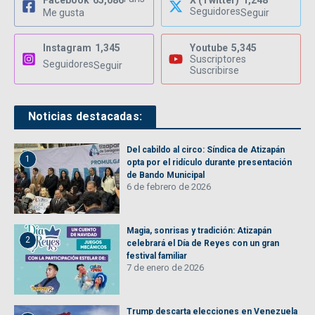
Facebook
65,086
X (Twitter)
1,248
Seguidores
Me gusta
Seguir
Instagram
1,345
Youtube
5,345
Suscriptores
Seguidores
Seguir
Suscribirse
Noticias destacadas:
Del cabildo al circo: Síndica de Atizapán
1
opta por el ridículo durante presentación
de Bando Municipal
6 de febrero de 2026
Magia, sonrisas y tradición: Atizapán
2
celebrará el Día de Reyes con un gran
festival familiar
7 de enero de 2026
Trump descarta elecciones en Venezuela