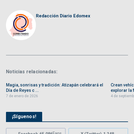
Redacción Diario Edomex
Noticias relacionadas:
Magia, sonrisas y tradición: Atizapán celebrará el
Crean vehíc
Día de Reyes c ...
explorar la f
7 de enero de 2026
4 de septiemb
¡Síguenos!
Fans