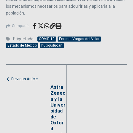
los mecanismos necesarios para adquirirlas y aplicarla a la
población.
Compartir
Etiquetado:
COVID-19
Enrique Vargas del Villar
Estado de México
huixquilucan
Previous Article
Astra
Zenec
a y la
Univer
sidad
de
Oxfor
d