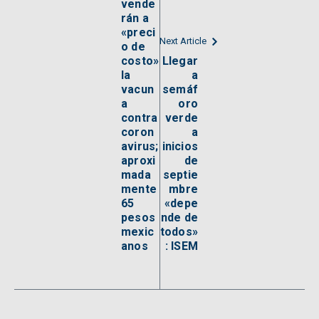
vende
rán a
«preci
Next Article
o de
costo»
Llegar
la
a
vacun
semáf
a
oro
contra
verde
coron
a
avirus;
inicios
aproxi
de
mada
septie
mente
mbre
65
«depe
pesos
nde de
mexic
todos»
anos
: ISEM