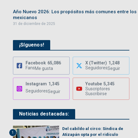
Año Nuevo 2026: Los propósitos más comunes entre los
mexicanos
31 de diciembre de 2025
¡Síguenos!
Facebook
65,086
X (Twitter)
1,248
Fans
Seguidores
Me gusta
Seguir
Instagram
1,345
Youtube
5,345
Suscriptores
Seguidores
Seguir
Suscribirse
Noticias destacadas:
Del cabildo al circo: Síndica de
1
Atizapán opta por el ridículo