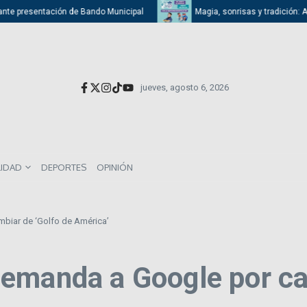
nte presentación de Bando Municipal
Magia, sonrisas y tradición: Atiza
jueves, agosto 6, 2026
LIDAD
DEPORTES
OPINIÓN
biar de ‘Golfo de América’
emanda a Google por ca