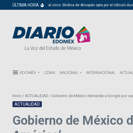
Saltar al contenido
ÚLTIMA HORA
Del cabildo al circo: Síndica de Atizapán opta por el ridículo dura
La Voz del Estado de México
EDOMÉX
CDMX
NACIONAL
INTERNACIONAL
ACTUA
Inicio
/
ACTUALIDAD
/
Gobierno de México demanda a Google por cam
ACTUALIDAD
Gobierno de México d