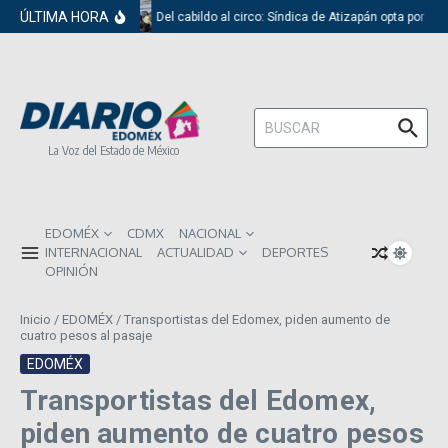
Saltar al contenido
ÚLTIMA HORA
Del cabildo al circo: Síndica de Atizapán opta por el
Buscar:
La Voz del Estado de México
EDOMÉX
CDMX
NACIONAL
INTERNACIONAL
ACTUALIDAD
DEPORTES
OPINIÓN
Inicio
/
EDOMÉX
/
Transportistas del Edomex, piden aumento de
cuatro pesos al pasaje
EDOMÉX
Transportistas del Edomex,
piden aumento de cuatro pesos