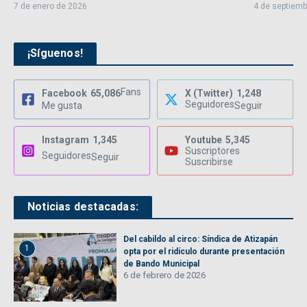
7 de enero de 2026
4 de septiemb
¡Síguenos!
Fans
Facebook
65,086
X (Twitter)
1,248
Seguidores
Me gusta
Seguir
Instagram
1,345
Youtube
5,345
Suscriptores
Seguidores
Seguir
Suscribirse
Noticias destacadas:
Del cabildo al circo: Síndica de Atizapán
1
opta por el ridículo durante presentación
de Bando Municipal
6 de febrero de 2026