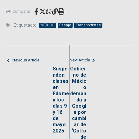
Compartir
Etiquetado:
MÉXICO
Pasaje
Transportistas
Previous Article
Next Article
Suspe
Gobier
nden
no de
clases
Méxic
en
o
Edome
deman
x los
da a
días 9
Googl
y 16
e por
de
cambi
mayo
ar de
2025
‘Golfo
de