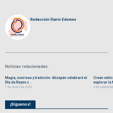
Redacción Diario Edomex
Noticias relacionadas:
Magia, sonrisas y tradición: Atizapán celebrará el
Crean vehíc
Día de Reyes c ...
explorar la f
7 de enero de 2026
4 de septiemb
¡Síguenos!