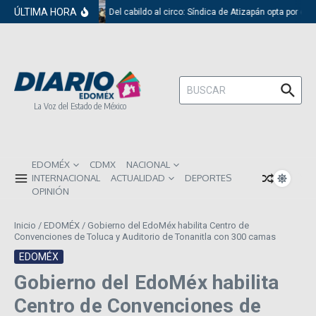
Saltar al contenido
ÚLTIMA HORA
Del cabildo al circo: Síndica de Atizapán opta por el 
Buscar:
La Voz del Estado de México
EDOMÉX
CDMX
NACIONAL
INTERNACIONAL
ACTUALIDAD
DEPORTES
OPINIÓN
Inicio
/
EDOMÉX
/
Gobierno del EdoMéx habilita Centro de
Convenciones de Toluca y Auditorio de Tonanitla con 300 camas
EDOMÉX
Gobierno del EdoMéx habilita
Centro de Convenciones de