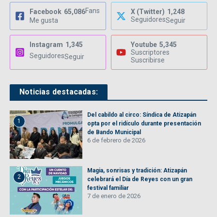
Fans
Facebook
65,086
X (Twitter)
1,248
Seguidores
Me gusta
Seguir
Instagram
1,345
Youtube
5,345
Suscriptores
Seguidores
Seguir
Suscribirse
Noticias destacadas:
Del cabildo al circo: Síndica de Atizapán
1
opta por el ridículo durante presentación
de Bando Municipal
6 de febrero de 2026
Magia, sonrisas y tradición: Atizapán
2
celebrará el Día de Reyes con un gran
festival familiar
7 de enero de 2026