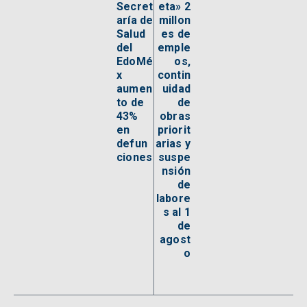
Secret
eta» 2
aría de
millon
Salud
es de
del
emple
EdoMé
os,
x
contin
aumen
uidad
to de
de
43%
obras
en
priorit
defun
arias y
ciones
suspe
nsión
de
labore
s al 1
de
agost
o