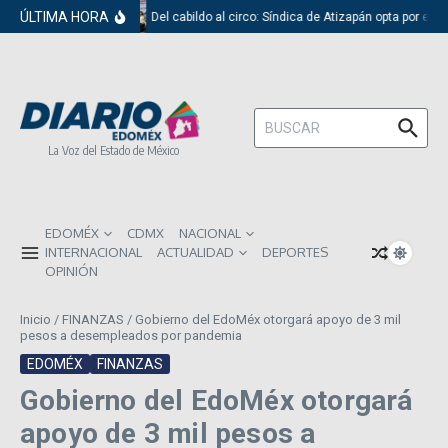
Saltar al contenido
ÚLTIMA HORA
Del cabildo al circo: Síndica de Atizapán opta por el r
Buscar:
La Voz del Estado de México
EDOMÉX
CDMX
NACIONAL
INTERNACIONAL
ACTUALIDAD
DEPORTES
OPINIÓN
Inicio
/
FINANZAS
/
Gobierno del EdoMéx otorgará apoyo de 3 mil
pesos a desempleados por pandemia
EDOMÉX
FINANZAS
Gobierno del EdoMéx otorgará
apoyo de 3 mil pesos a