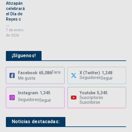
Atizapán
celebrará
el Día de
Reyes c
...
7 de enero
de 2026
¡Síguenos!
Fans
Facebook
65,086
X (Twitter)
1,248
Seguidores
Me gusta
Seguir
Instagram
1,345
Youtube
5,345
Suscriptores
Seguidores
Seguir
Suscribirse
Noticias destacadas: