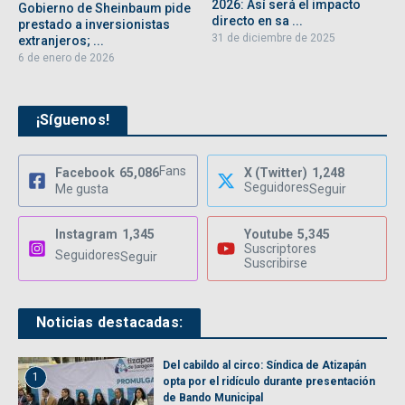
2026: Así será el impacto
Gobierno de Sheinbaum pide
directo en sa ...
prestado a inversionistas
31 de diciembre de 2025
extranjeros; ...
6 de enero de 2026
¡Síguenos!
Fans
Facebook
65,086
X (Twitter)
1,248
Seguidores
Me gusta
Seguir
Instagram
1,345
Youtube
5,345
Suscriptores
Seguidores
Seguir
Suscribirse
Noticias destacadas:
Del cabildo al circo: Síndica de Atizapán
1
opta por el ridículo durante presentación
de Bando Municipal