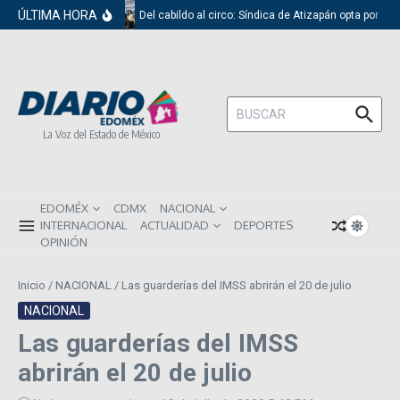
Saltar al contenido
ÚLTIMA HORA
Del cabildo al circo: Síndica de Atizapán opta por el 
Buscar:
La Voz del Estado de México
EDOMÉX
CDMX
NACIONAL
INTERNACIONAL
ACTUALIDAD
DEPORTES
OPINIÓN
Inicio
/
NACIONAL
/
Las guarderías del IMSS abrirán el 20 de julio
NACIONAL
Las guarderías del IMSS
abrirán el 20 de julio