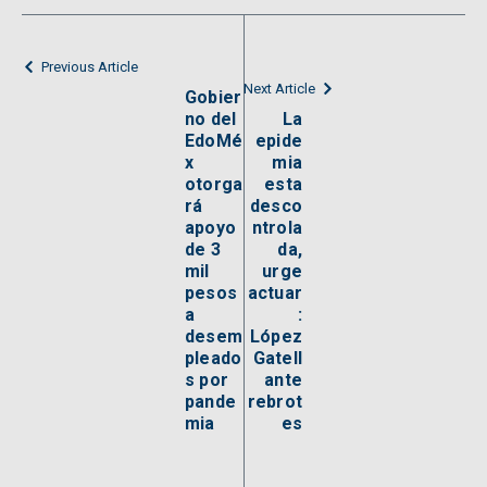
Previous Article
Next Article
Gobier
no del
La
EdoMé
epide
x
mia
otorga
esta
rá
desco
apoyo
ntrola
de 3
da,
mil
urge
pesos
actuar
a
:
desem
López
pleado
Gatell
s por
ante
pande
rebrot
mia
es