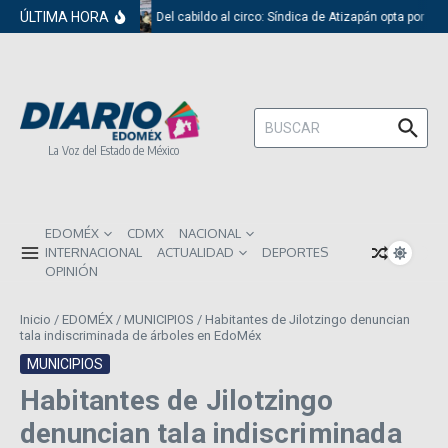
Saltar al contenido
ÚLTIMA HORA
Del cabildo al circo: Síndica de Atizapán opta por el
Buscar:
La Voz del Estado de México
EDOMÉX
CDMX
NACIONAL
INTERNACIONAL
ACTUALIDAD
DEPORTES
OPINIÓN
Inicio
/
EDOMÉX
/
MUNICIPIOS
/
Habitantes de Jilotzingo denuncian
tala indiscriminada de árboles en EdoMéx
MUNICIPIOS
Habitantes de Jilotzingo
denuncian tala indiscriminada