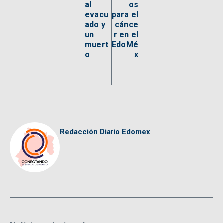
al
os
evacu
para el
ado y
cánce
un
r en el
muert
EdoMé
o
x
Redacción Diario Edomex