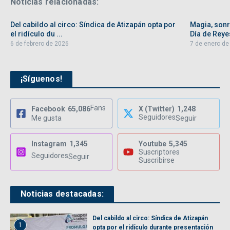
Noticias relacionadas:
Del cabildo al circo: Síndica de Atizapán opta por
Magia, sonri
el ridículo du ...
Día de Reyes
6 de febrero de 2026
7 de enero de
¡Síguenos!
Fans
Facebook
65,086
X (Twitter)
1,248
Seguidores
Me gusta
Seguir
Instagram
1,345
Youtube
5,345
Suscriptores
Seguidores
Seguir
Suscribirse
Noticias destacadas:
Del cabildo al circo: Síndica de Atizapán
1
opta por el ridículo durante presentación