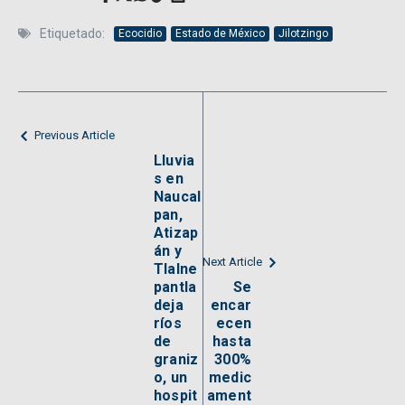
Etiquetado:
Ecocidio
Estado de México
Jilotzingo
Previous Article
Lluvia
s en
Naucal
pan,
Atizap
án y
Next Article
Tlalne
pantla
Se
deja
encar
ríos
ecen
de
hasta
graniz
300%
o, un
medic
hospit
ament