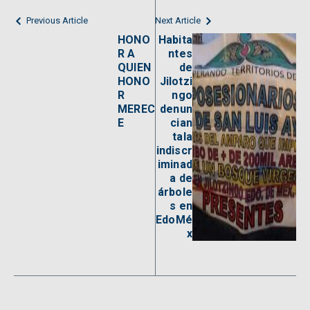
Previous Article
Next Article
HONO
Habita
R A
ntes
QUIEN
de
HONO
Jilotzi
R
ngo
MEREC
denun
E
cian
tala
indiscr
iminad
a de
árbole
s en
EdoMé
x