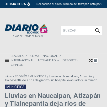
Saltar al contenido
ÚLTIMA HORA
Del cabildo al circo: Síndica de Atizapán opta por el 
Buscar:
La Voz del Estado de México
EDOMÉX
CDMX
NACIONAL
INTERNACIONAL
ACTUALIDAD
DEPORTES
OPINIÓN
Inicio
/
EDOMÉX
/
MUNICIPIOS
/
Lluvias en Naucalpan, Atizapán y
Tlalnepantla deja ríos de granizo, un hospital evacuado y un muerto
MUNICIPIOS
Lluvias en Naucalpan, Atizapán
y Tlalnepantla deja ríos de