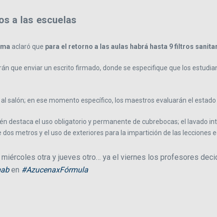
nos a las escuelas
uma
aclaró que
para el retorno a las aulas habrá hasta 9 filtros sanita
endrán que enviar un escrito firmado, donde se especifique que los estud
ar al salón; en ese momento específico, los maestros evaluarán el estado
n destaca el uso obligatorio y permanente de cubrebocas; el lavado int
dos metros y el uso de exteriores para la impartición de las lecciones 
te, miércoles otra y jueves otro… ya el viernes los profesores dec
ab
en
#AzucenaxFórmula