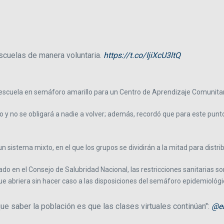
scuelas de manera voluntaria.
https://t.co/IjiXcU3ltQ
a escuela en semáforo amarillo para un Centro de Aprendizaje Comunita
rio y no se obligará a nadie a volver; además, recordó que para este pun
istema mixto, en el que los grupos se dividirán a la mitad para distribu
ado en el Consejo de Salubridad Nacional, las restricciones sanitarias s
ue abriera sin hacer caso a las disposiciones del semáforo epidemiológi
 que saber la población es que las clases virtuales continúan":
@e