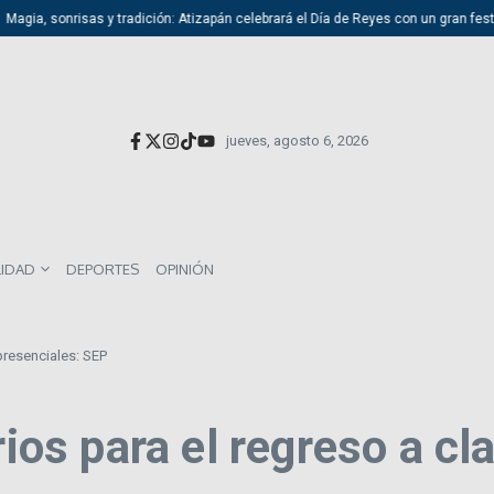
ia, sonrisas y tradición: Atizapán celebrará el Día de Reyes con un gran festival f
jueves, agosto 6, 2026
LIDAD
DEPORTES
OPINIÓN
 presenciales: SEP
rios para el regreso a c