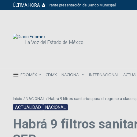
Saltar al contenido
ÚLTIMA HORA
apán opta por el ridículo durante presentación de Bando Municipal
Mag
La Voz del Estado de México
EDOMÉX
CDMX
NACIONAL
INTERNACIONAL
ACTUA
Inicio
/
NACIONAL
/
Habrá 9 filtros sanitarios para el regreso a clases
ACTUALIDAD
NACIONAL
Habrá 9 filtros sanita