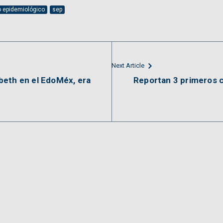
 epidemiológico
sep
Next Article
beth en el EdoMéx, era
Reportan 3 primeros 