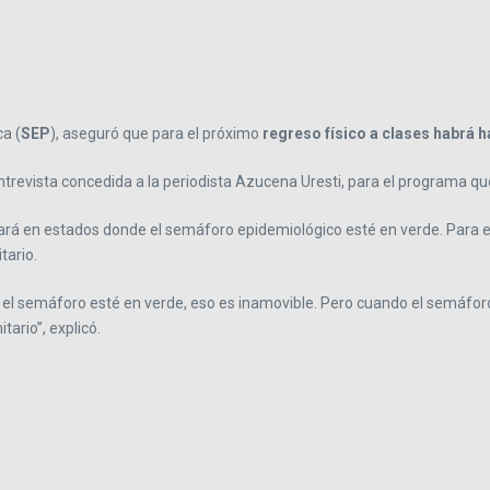
ca (
SEP
), aseguró que para el próximo
regreso físico a clases
habrá ha
ntrevista concedida a la periodista Azucena Uresti, para el programa qu
ará en estados donde el semáforo epidemiológico esté en verde. Para el
tario.
 el semáforo esté en verde, eso es inamovible. Pero cuando el semáforo
ario”, explicó.