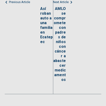
Previous Article
Next Article
Así
AMLO
roban
se
auto a
compr
una
omete
familia
con
en
padre
Ecatep
s de
ec
niños
con
cánce
r a
abaste
cer
medic
ament
os