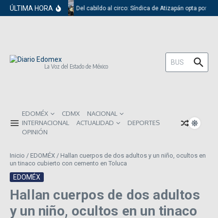
Saltar al contenido
ÚLTIMA HORA
Del cabildo al circo: Síndica de Atizapán opta por el 
Buscar:
La Voz del Estado de México
EDOMÉX
CDMX
NACIONAL
INTERNACIONAL
ACTUALIDAD
DEPORTES
OPINIÓN
Inicio
/
EDOMÉX
/
Hallan cuerpos de dos adultos y un niño, ocultos en
un tinaco cubierto con cemento en Toluca
EDOMÉX
Hallan cuerpos de dos adultos
y un niño, ocultos en un tinaco