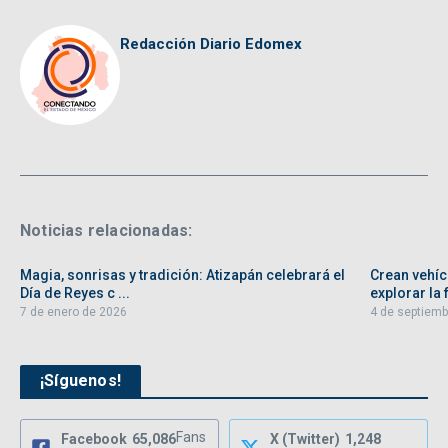
Redacción Diario Edomex
Noticias relacionadas:
Magia, sonrisas y tradición: Atizapán celebrará el
Crean vehíc
Día de Reyes c ...
explorar la f
7 de enero de 2026
4 de septiemb
¡Síguenos!
Fans
Facebook
65,086
X (Twitter)
1,248