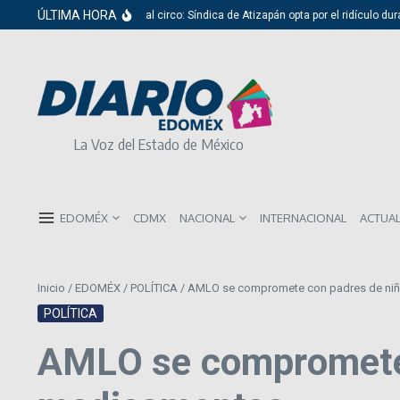
Saltar al contenido
ÚLTIMA HORA
Del cabildo al circo: Síndica de Atizapán opta por el ridículo duran
La Voz del Estado de México
EDOMÉX
CDMX
NACIONAL
INTERNACIONAL
ACTUA
Inicio
/
EDOMÉX
/
POLÍTICA
/
AMLO se compromete con padres de niñ
POLÍTICA
AMLO se compromete 