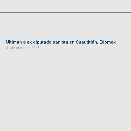
Ultiman a ex diputado panista en Cuautitlán, Edomex
31 de enero de 2025