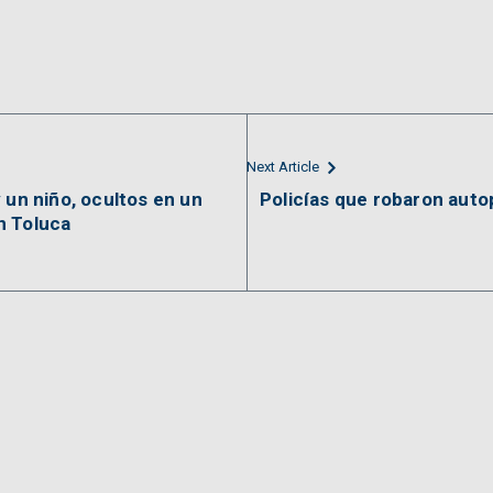
Next Article
 un niño, ocultos en un
Policías que robaron aut
n Toluca