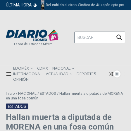
Saltar al contenido
ÚLTIMA HORA
Del cabildo al circo: Síndica de Atizapán opta por el 
Buscar:
La Voz del Estado de México
EDOMÉX
CDMX
NACIONAL
INTERNACIONAL
ACTUALIDAD
DEPORTES
OPINIÓN
Inicio
/
NACIONAL
/
ESTADOS
/
Hallan muerta a diputada de MORENA
en una fosa común
ESTADOS
Hallan muerta a diputada de
MORENA en una fosa común