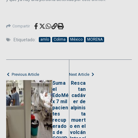
Compartir
Etiquetado:
amlo
Colima
México
MORENA
Previous Article
Next Article
Suma
Resca
el
tan
EdoMé
cadáv
x 7 mil
er de
pacien
alpinis
tes
ta
recup
muert
erado
o en el
s de
volcán