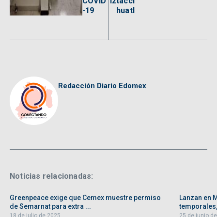
COVID
Iztaccí
-19
huatl
Redacción Diario Edomex
Noticias relacionadas:
Greenpeace exige que Cemex muestre permiso
Lanzan en 
de Semarnat para extra ...
temporales, 
18 de julio de 2025
25 de junio d