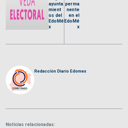
ayunta
perma
mient
nente
os del
en el
EdoMé
EdoMé
x
x
Redacción Diario Edomex
Noticias relacionadas: