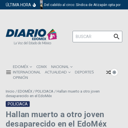
Saltar al contenido
ÚLTIMA HORA
Del cabildo al circo: Síndica de Atizapán opta por el 
Buscar:
La Voz del Estado de México
EDOMÉX
CDMX
NACIONAL
INTERNACIONAL
ACTUALIDAD
DEPORTES
OPINIÓN
Inicio
/
EDOMÉX
/
POLICIACA
/
Hallan muerto a otro joven
desaparecido en el EdoMéx
POLICIACA
Hallan muerto a otro joven
desaparecido en el EdoMéx