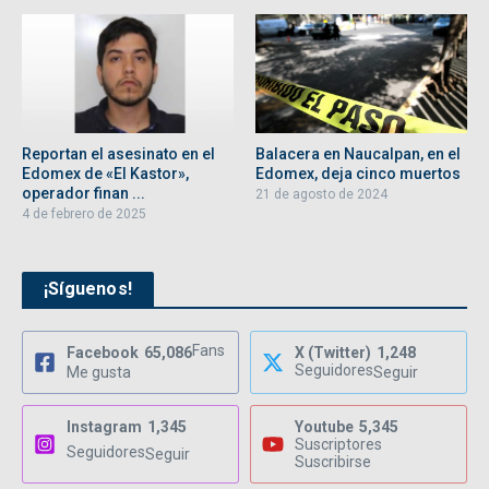
Reportan el asesinato en el
Balacera en Naucalpan, en el
Edomex de «El Kastor»,
Edomex, deja cinco muertos
operador finan ...
21 de agosto de 2024
4 de febrero de 2025
¡Síguenos!
Fans
Facebook
65,086
X (Twitter)
1,248
Seguidores
Me gusta
Seguir
Instagram
1,345
Youtube
5,345
Suscriptores
Seguidores
Seguir
Suscribirse