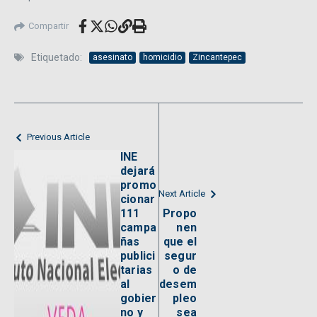
Compartir
Etiquetado:
asesinato
homicidio
Zincantepec
Previous Article
INE
dejará
promo
Next Article
cionar
111
Propo
campa
nen
ñas
que el
publici
segur
tarias
o de
al
desem
gobier
pleo
no y
sea