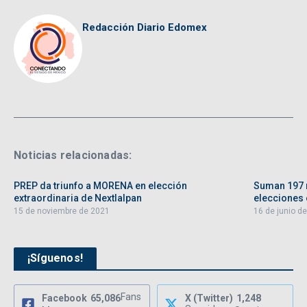
Redacción Diario Edomex
Noticias relacionadas:
PREP da triunfo a MORENA en elección
Suman 197 
extraordinaria de Nextlalpan
elecciones e
15 de noviembre de 2021
16 de junio d
¡Síguenos!
Fans
Facebook
65,086
X (Twitter)
1,248