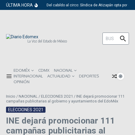
Saltar al contenido
ÚLTIMA HORA
Del cabildo al circo: Síndica de Atizapán opta por el 
Buscar:
La Voz del Estado de México
EDOMÉX
CDMX
NACIONAL
INTERNACIONAL
ACTUALIDAD
DEPORTES
OPINIÓN
Inicio
/
NACIONAL
/
ELECCIONES 2O21
/
INE dejará promocionar 111
campañas publicitarias al gobierno y ayuntamientos del EdoMéx
ELECCIONES 2O21
INE dejará promocionar 111
campañas publicitarias al