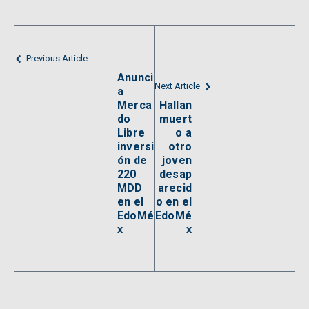
Previous Article
Anunci
Next Article
a
Merca
Hallan
do
muert
Libre
o a
inversi
otro
ón de
joven
220
desap
MDD
arecid
en el
o en el
EdoMé
EdoMé
x
x