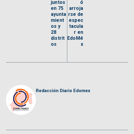
juntos
ó
en 75
arroja
ayunta
rse de
mient
espec
os y
tacula
28
r en
distrit
EdoMé
os
x
Redacción Diario Edomex