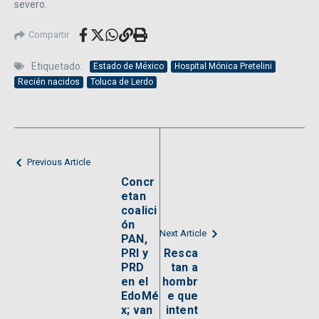
severo.
Compartir
Etiquetado:
Estado de México
Hospital Mónica Pretelini
Recién nacidos
Toluca de Lerdo
Previous Article
Concr
etan
coalici
ón
Next Article
PAN,
PRI y
Resca
PRD
tan a
en el
hombr
EdoMé
e que
x; van
intent