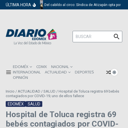
Saltar al contenido
ÚLTIMA HORA
Del cabildo al circo: Síndica de Atizapán opta por el 
Buscar:
La Voz del Estado de México
EDOMÉX
CDMX
NACIONAL
INTERNACIONAL
ACTUALIDAD
DEPORTES
OPINIÓN
Inicio
/
ACTUALIDAD
/
SALUD
/
Hospital de Toluca registra 69 bebés
contagiados por COVID-19; uno de ellos fallece
EDOMÉX
SALUD
Hospital de Toluca registra 69
bebés contagiados por COVID-