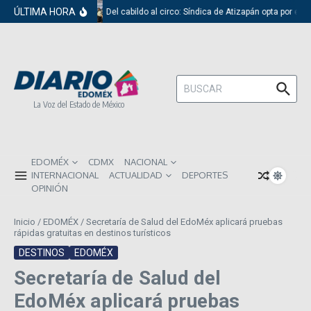
Saltar al contenido
ÚLTIMA HORA
Del cabildo al circo: Síndica de Atizapán opta por el r
Buscar:
La Voz del Estado de México
EDOMÉX
CDMX
NACIONAL
INTERNACIONAL
ACTUALIDAD
DEPORTES
OPINIÓN
Inicio
/
EDOMÉX
/
Secretaría de Salud del EdoMéx aplicará pruebas
rápidas gratuitas en destinos turísticos
DESTINOS
EDOMÉX
Secretaría de Salud del
EdoMéx aplicará pruebas