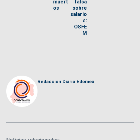
muert
falsa
os
sobre
salario
s:
OSFE
M
Redacción Diario Edomex
Noticias relacionadas: