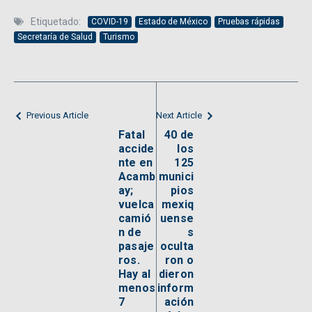
Etiquetado:
COVID-19
Estado de México
Pruebas rápidas
Secretaría de Salud
Turismo
Previous Article
Next Article
Fatal
40 de
accide
los
nte en
125
Acamb
munici
ay;
pios
vuelca
mexiq
camió
uense
n de
s
pasaje
oculta
ros.
ron o
Hay al
dieron
menos
inform
7
ación