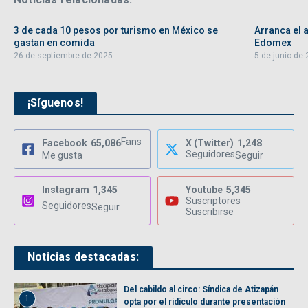
3 de cada 10 pesos por turismo en México se
Arranca el 
gastan en comida
Edomex
26 de septiembre de 2025
5 de junio de
¡Síguenos!
Fans
Facebook
65,086
X (Twitter)
1,248
Seguidores
Me gusta
Seguir
Instagram
1,345
Youtube
5,345
Suscriptores
Seguidores
Seguir
Suscribirse
Noticias destacadas:
Del cabildo al circo: Síndica de Atizapán
1
opta por el ridículo durante presentación