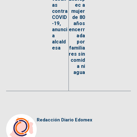
as
ec a
contra
mujer
COVID
de 80
-19,
años
anunci
encerr
a
ada
alcald
por
esa
familia
res sin
comid
a ni
agua
Redacción Diario Edomex