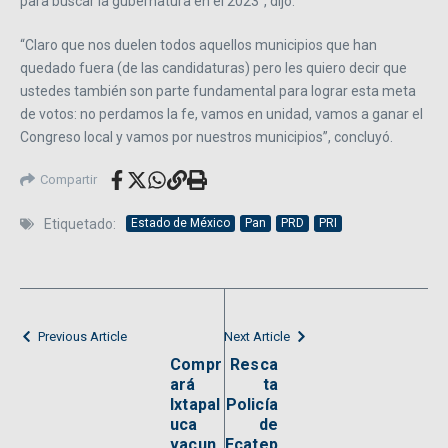
para buscar la gubernatura en el 2023”, dijo.
“Claro que nos duelen todos aquellos municipios que han
quedado fuera (de las candidaturas) pero les quiero decir que
ustedes también son parte fundamental para lograr esta meta
de votos: no perdamos la fe, vamos en unidad, vamos a ganar el
Congreso local y vamos por nuestros municipios”, concluyó.
Compartir
Etiquetado:
Estado de México
Pan
PRD
PRI
Previous Article
Next Article
Compr
Resca
ará
ta
Ixtapal
Policía
uca
de
vacun
Ecatep