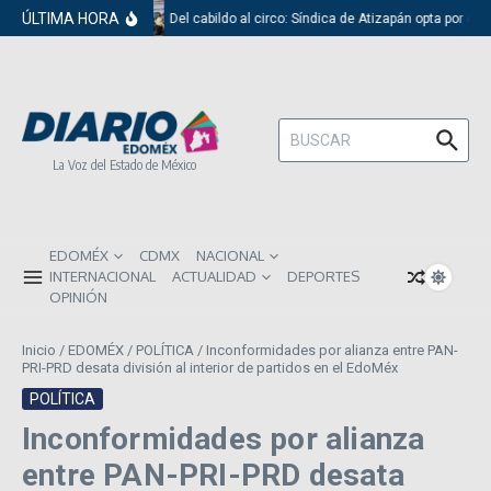
Saltar al contenido
ÚLTIMA HORA
Del cabildo al circo: Síndica de Atizapán opta por el 
Buscar:
La Voz del Estado de México
EDOMÉX
CDMX
NACIONAL
INTERNACIONAL
ACTUALIDAD
DEPORTES
OPINIÓN
Inicio
/
EDOMÉX
/
POLÍTICA
/
Inconformidades por alianza entre PAN-
PRI-PRD desata división al interior de partidos en el EdoMéx
POLÍTICA
Inconformidades por alianza
entre PAN-PRI-PRD desata