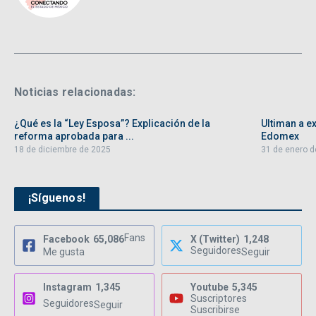
Noticias relacionadas:
¿Qué es la “Ley Esposa”? Explicación de la
Ultiman a ex
reforma aprobada para ...
Edomex
18 de diciembre de 2025
31 de enero d
¡Síguenos!
Fans
Facebook
65,086
X (Twitter)
1,248
Seguidores
Me gusta
Seguir
Instagram
1,345
Youtube
5,345
Suscriptores
Seguidores
Seguir
Suscribirse