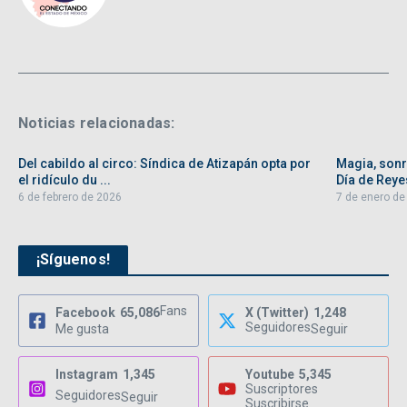
Noticias relacionadas:
Del cabildo al circo: Síndica de Atizapán opta por
Magia, sonri
el ridículo du ...
Día de Reyes
6 de febrero de 2026
7 de enero de
¡Síguenos!
Fans
Facebook
65,086
X (Twitter)
1,248
Seguidores
Me gusta
Seguir
Instagram
1,345
Youtube
5,345
Suscriptores
Seguidores
Seguir
Suscribirse