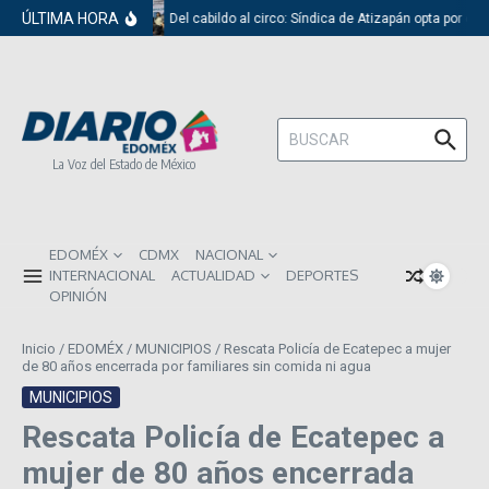
Saltar al contenido
ÚLTIMA HORA
Del cabildo al circo: Síndica de Atizapán opta por el 
Buscar:
La Voz del Estado de México
EDOMÉX
CDMX
NACIONAL
INTERNACIONAL
ACTUALIDAD
DEPORTES
OPINIÓN
Inicio
/
EDOMÉX
/
MUNICIPIOS
/
Rescata Policía de Ecatepec a mujer
de 80 años encerrada por familiares sin comida ni agua
MUNICIPIOS
Rescata Policía de Ecatepec a
mujer de 80 años encerrada