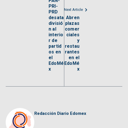
PAN-
PRI-
Next Article
PRD
desata
Abren
divisió
plazas
n al
comer
interio
ciales
r de
y
partid
restau
os en
rantes
el
en el
EdoMé
EdoMé
x
x
Redacción Diario Edomex