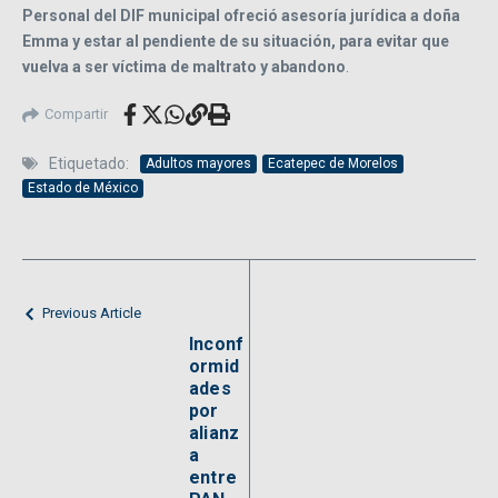
Personal del DIF municipal ofreció asesoría jurídica a doña
Emma y estar al pendiente de su situación, para evitar que
vuelva a ser víctima de maltrato y abandono
.
Compartir
Etiquetado:
Adultos mayores
Ecatepec de Morelos
Estado de México
Previous Article
Inconf
ormid
ades
por
alianz
a
entre