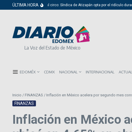
Saltar al contenido
ÚLTIMA HORA
Del cabildo al circo: Síndica de Atizapán opta por el ridículo durante
La Voz del Estado de México
EDOMÉX
CDMX
NACIONAL
INTERNACIONAL
ACTUA
Inicio
/
FINANZAS
/
Inflación en México acelera por segundo mes conse
FINANZAS
Inflación en México 