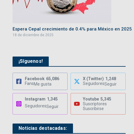
Espera Cepal crecimiento de 0.4% para México en 2025
18 de diciembre de 2025
¡Síguenos!
Facebook
65,086
X (Twitter)
1,248
Fans
Seguidores
Me gusta
Seguir
Instagram
1,345
Youtube
5,345
Suscriptores
Seguidores
Seguir
Suscribirse
Noticias destacadas: