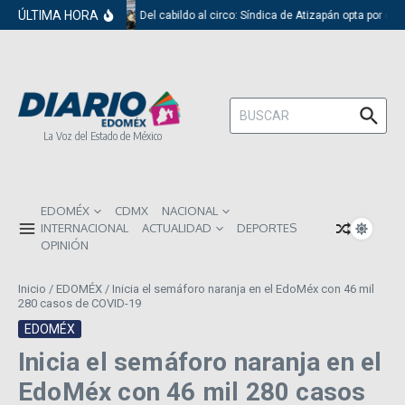
Saltar al contenido
ÚLTIMA HORA
Del cabildo al circo: Síndica de Atizapán opta por el 
Buscar:
La Voz del Estado de México
EDOMÉX
CDMX
NACIONAL
INTERNACIONAL
ACTUALIDAD
DEPORTES
OPINIÓN
Inicio
/
EDOMÉX
/
Inicia el semáforo naranja en el EdoMéx con 46 mil
280 casos de COVID-19
EDOMÉX
Inicia el semáforo naranja en el
EdoMéx con 46 mil 280 casos