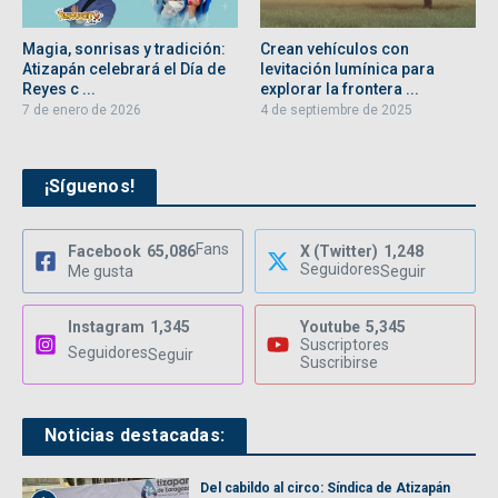
Magia, sonrisas y tradición:
Crean vehículos con
Atizapán celebrará el Día de
levitación lumínica para
Reyes c ...
explorar la frontera ...
7 de enero de 2026
4 de septiembre de 2025
¡Síguenos!
Fans
Facebook
65,086
X (Twitter)
1,248
Seguidores
Me gusta
Seguir
Instagram
1,345
Youtube
5,345
Suscriptores
Seguidores
Seguir
Suscribirse
Noticias destacadas:
Del cabildo al circo: Síndica de Atizapán