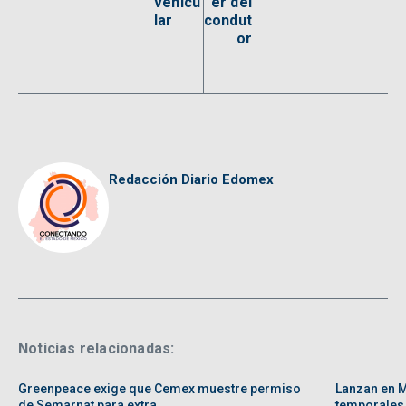
vehicu
er del
lar
condut
or
Redacción Diario Edomex
Noticias relacionadas:
Greenpeace exige que Cemex muestre permiso
Lanzan en 
de Semarnat para extra ...
temporales, 