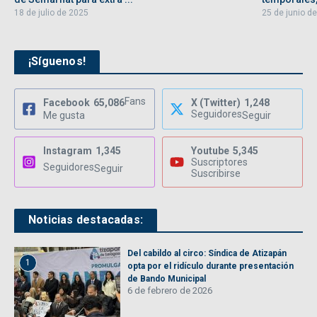
18 de julio de 2025
25 de junio d
¡Síguenos!
Fans
Facebook
65,086
X (Twitter)
1,248
Seguidores
Me gusta
Seguir
Instagram
1,345
Youtube
5,345
Suscriptores
Seguidores
Seguir
Suscribirse
Noticias destacadas:
Del cabildo al circo: Síndica de Atizapán
1
opta por el ridículo durante presentación
de Bando Municipal
6 de febrero de 2026