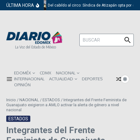
Saltar al contenido
ÚLTIMA HORA
Del cabildo al circo: Síndica de Atizapán opta por el r
Buscar:
La Voz del Estado de México
EDOMÉX
CDMX
NACIONAL
INTERNACIONAL
ACTUALIDAD
DEPORTES
OPINIÓN
Inicio
/
NACIONAL
/
ESTADOS
/
Integrantes del Frente Feminista de
Guanajuato exigieron a AMLO activar la alerta de género a nivel
nacional
ESTADOS
Integrantes del Frente