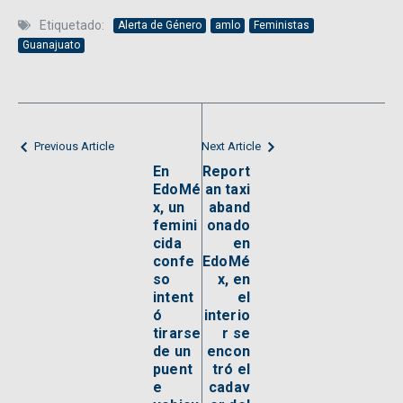
Etiquetado:
Alerta de Género
amlo
Feministas
Guanajuato
Previous Article
Next Article
En
Report
EdoMé
an taxi
x, un
aband
femini
onado
cida
en
confe
EdoMé
so
x, en
intent
el
ó
interio
tirarse
r se
de un
encon
puent
tró el
e
cadav