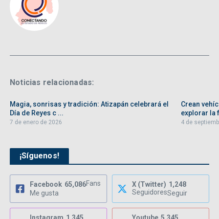
Noticias relacionadas:
Magia, sonrisas y tradición: Atizapán celebrará el
Crean vehíc
Día de Reyes c ...
explorar la f
7 de enero de 2026
4 de septiemb
¡Síguenos!
Fans
Facebook
65,086
X (Twitter)
1,248
Seguidores
Me gusta
Seguir
Instagram
1,345
Youtube
5,345