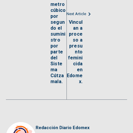
metro
cúbico
Next Article
por
segun
Vincul
do el
an a
sumini
proce
stro
so a
por
presu
parte
nto
del
femini
Siste
cida
ma
en
Cútza
Edome
mala.
x.
Redacción Diario Edomex