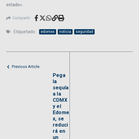
estado».
Compartir
Etiquetado:
edomex
noticia
seguridad
Previous Article
Pega
la
sequía
a la
CDMX
y el
Edome
x, se
reduci
rá en
un