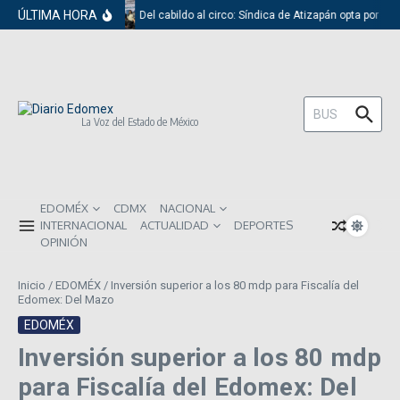
Saltar al contenido
ÚLTIMA HORA
Del cabildo al circo: Síndica de Atizapán opta por el
Buscar:
La Voz del Estado de México
EDOMÉX
CDMX
NACIONAL
INTERNACIONAL
ACTUALIDAD
DEPORTES
OPINIÓN
Inicio
/
EDOMÉX
/
Inversión superior a los 80 mdp para Fiscalía del
Edomex: Del Mazo
EDOMÉX
Inversión superior a los 80 mdp
para Fiscalía del Edomex: Del