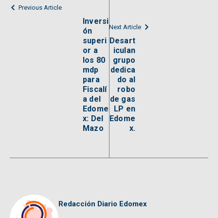
Previous Article
Inversi
Next Article
ón
superi
Desart
or a
iculan
los 80
grupo
mdp
dedica
para
do al
Fiscalí
robo
a del
de gas
Edome
LP en
x: Del
Edome
Mazo
x.
Redacción Diario Edomex