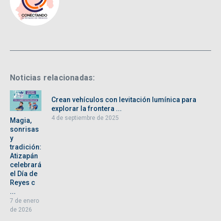
Noticias relacionadas:
Crean vehículos con levitación lumínica para
explorar la frontera ...
4 de septiembre de 2025
Magia,
sonrisas
y
tradición:
Atizapán
celebrará
el Día de
Reyes c
...
7 de enero
de 2026