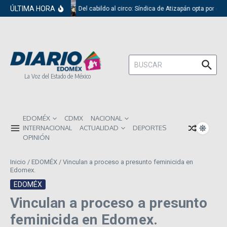
Saltar al contenido
ÚLTIMA HORA
Del cabildo al circo: Síndica de Atizapán opta por el 
Buscar:
La Voz del Estado de México
EDOMÉX
CDMX
NACIONAL
INTERNACIONAL
ACTUALIDAD
DEPORTES
OPINIÓN
Inicio
/
EDOMÉX
/
Vinculan a proceso a presunto feminicida en
Edomex.
EDOMÉX
Vinculan a proceso a presunto
feminicida en Edomex.