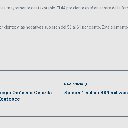
 es mayormente desfavorable. El 44 por ciento está en contra de la for
por ciento; y las negativas subieron del 56 al 61 por ciento. Este element
Next Article
obispo Onésimo Cepeda
Suman 1 millón 384 mil vac
Ecatepec