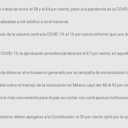
franja de entre el 58 y el 64 por ciento, pese a la pandemia de la COVID
alizadas a mil adultos a nivel nacional.
osis de la vacuna contra la COVID-19; el 16 por ciento informó que uno de
a COVID-19, la aprobación presidencial alcanzó el 67 por ciento; en aquel
recía deberse al entusiasmo generado por la campaña de inmunización c
ble sobre el manejo de la vacunación en México cayó del 48 al 43 por ci
e lo más conveniente para el país es contar con contrapesos instituciona
obierno deben apegarse a la Constitución; el 30 por ciento optó por la 