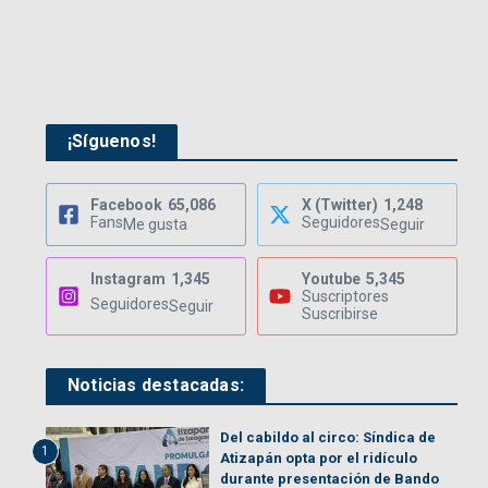
¡Síguenos!
Facebook
65,086
X (Twitter)
1,248
Fans
Seguidores
Me gusta
Seguir
Instagram
1,345
Youtube
5,345
Suscriptores
Seguidores
Seguir
Suscribirse
Noticias destacadas:
Del cabildo al circo: Síndica de
1
Atizapán opta por el ridículo
durante presentación de Bando