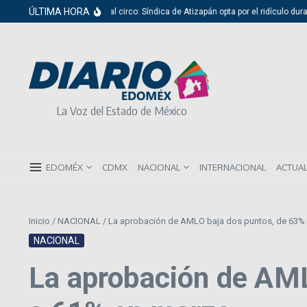
Saltar al contenido
ÚLTIMA HORA
Del cabildo al circo: Síndica de Atizapán opta por el ridículo durante p
La Voz del Estado de México
EDOMÉX
CDMX
NACIONAL
INTERNACIONAL
ACTUA
Inicio
/
NACIONAL
/
La aprobación de AMLO baja dos puntos, de 63%
NACIONAL
La aprobación de AML