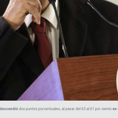
 descendió
dos puntos porcentuales, al pasar del 63 al 61 por ciento
en