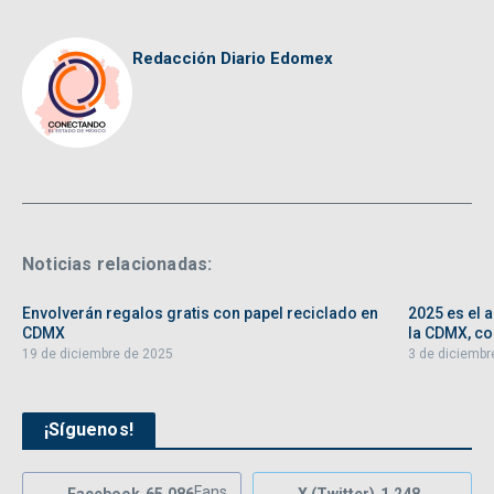
Redacción Diario Edomex
Noticias relacionadas:
Envolverán regalos gratis con papel reciclado en
2025 es el 
CDMX
la CDMX, con
19 de diciembre de 2025
3 de diciembr
¡Síguenos!
Fans