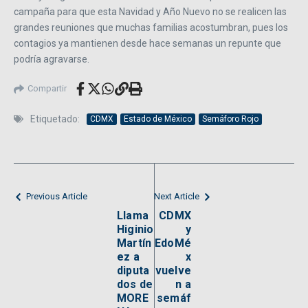
campaña para que esta Navidad y Año Nuevo no se realicen las
grandes reuniones que muchas familias acostumbran, pues los
contagios ya mantienen desde hace semanas un repunte que
podría agravarse.
Compartir
Etiquetado:
CDMX
Estado de México
Semáforo Rojo
Previous Article
Next Article
Llama
CDMX
Higinio
y
Martín
EdoMé
ez a
x
diputa
vuelve
dos de
n a
MORE
semáf