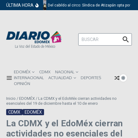
Saltar al contenido
ÚLTIMA HORA
Del cabildo al circo: Síndica de Atizapán opta por el 
Buscar:
La Voz del Estado de México
EDOMÉX
CDMX
NACIONAL
INTERNACIONAL
ACTUALIDAD
DEPORTES
OPINIÓN
Inicio
/
EDOMÉX
/
La CDMX y el EdoMéx cierran actividades no
esenciales del 19 de diciembre hasta el 10 de enero
CDMX
EDOMÉX
La CDMX y el EdoMéx cierran
actividades no esenciales del