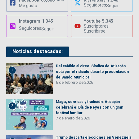
Facebook
65,086
X (Twitter)
1,248
Seguidores
Me gusta
Seguir
Instagram
1,345
Youtube
5,345
Suscriptores
Seguidores
Seguir
Suscribirse
Noticias destacadas:
Del cabildo al circo: Síndica de Atizapán
1
opta por el ridículo durante presentación
de Bando Municipal
6 de febrero de 2026
Magia, sonrisas y tradición: Atizapán
2
celebrará el Día de Reyes con un gran
festival familiar
7 de enero de 2026
Trump descarta elecciones en Venezuela