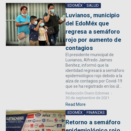
EDOMÉX
SALUD
Luvianos, municipio
del EdoMéx que
regresa a semáforo
rojo por aumento de
contagios
El presidente municipal de
Luvianos, Alfredo Jaimes
Benítez, informó que la
identidad regresará a semáforo
epidemiológico rojo debido a la
alza de contagios por Covid-19
que se ha registrado en los úl...
Redacción Diario Edomex
30 de septiembre de 2021
Read More
EDOMÉX
FINANZAS
Retorno a semáforo
epidemiológico rojo