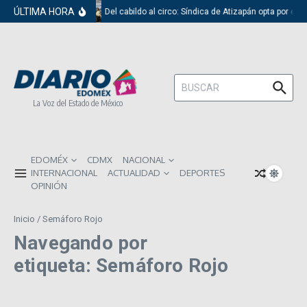
Saltar al contenido
ÚLTIMA HORA
Del cabildo al circo: Síndica de Atizapán opta por el 
Buscar:
La Voz del Estado de México
EDOMÉX
CDMX
NACIONAL
INTERNACIONAL
ACTUALIDAD
DEPORTES
OPINIÓN
Inicio
/
Semáforo Rojo
Navegando por
etiqueta: Semáforo Rojo