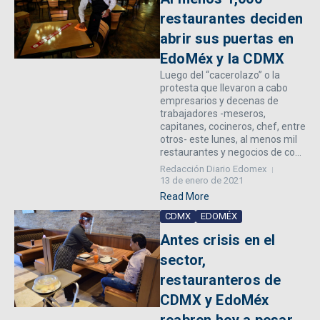
restaurantes deciden
abrir sus puertas en
EdoMéx y la CDMX
Luego del “cacerolazo” o la
protesta que llevaron a cabo
empresarios y decenas de
trabajadores -meseros,
capitanes, cocineros, chef, entre
otros- este lunes, al menos mil
restaurantes y negocios de co...
Redacción Diario Edomex
13 de enero de 2021
Read More
CDMX
EDOMÉX
Antes crisis en el
sector,
restauranteros de
CDMX y EdoMéx