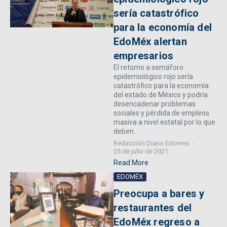
sería catastrófico
para la economía del
EdoMéx alertan
empresarios
El retorno a semáforo
epidemiológico rojo sería
catastrófico para la economía
del estado de México y podría
desencadenar problemas
sociales y pérdida de empleos
masiva a nivel estatal por lo que
deben...
Redacción Diario Edomex
25 de julio de 2021
Read More
EDOMÉX
Preocupa a bares y
restaurantes del
EdoMéx regreso a