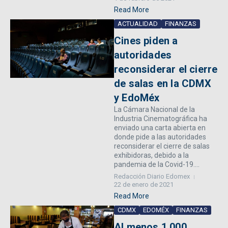
Read More
ACTUALIDAD
FINANZAS
Cines piden a
autoridades
reconsiderar el cierre
de salas en la CDMX
y EdoMéx
La Cámara Nacional de la
Industria Cinematográfica ha
enviado una carta abierta en
donde pide a las autoridades
reconsiderar el cierre de salas
exhibidoras, debido a la
pandemia de la Covid-19....
Redacción Diario Edomex
22 de enero de 2021
Read More
CDMX
EDOMÉX
FINANZAS
Al menos 1,000