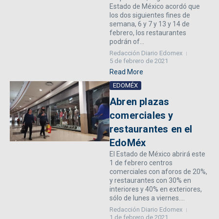
Estado de México acordó que
los dos siguientes fines de
semana, 6 y 7 y 13 y 14 de
febrero, los restaurantes
podrán of...
Redacción Diario Edomex
5 de febrero de 2021
Read More
EDOMÉX
Abren plazas
comerciales y
restaurantes en el
EdoMéx
El Estado de México abrirá este
1 de febrero centros
comerciales con aforos de 20%,
y restaurantes con 30% en
interiores y 40% en exteriores,
sólo de lunes a viernes....
Redacción Diario Edomex
1 de febrero de 2021