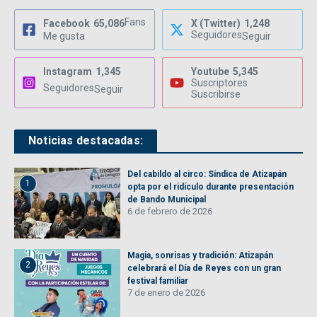
Fans
Facebook
65,086
X (Twitter)
1,248
Seguidores
Me gusta
Seguir
Instagram
1,345
Youtube
5,345
Suscriptores
Seguidores
Seguir
Suscribirse
Noticias destacadas:
Del cabildo al circo: Síndica de Atizapán
1
opta por el ridículo durante presentación
de Bando Municipal
6 de febrero de 2026
Magia, sonrisas y tradición: Atizapán
2
celebrará el Día de Reyes con un gran
festival familiar
7 de enero de 2026