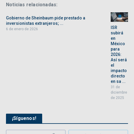
Noticias relacionadas:
Gobierno de Sheinbaum pide prestado a
inversionistas extranjeros; ...
ISR
6 de enero de 2026
subirá
en
México
para
2026:
Así será
el
impacto
directo
en sa ...
31 de
diciembre
de 2025
¡Síguenos!