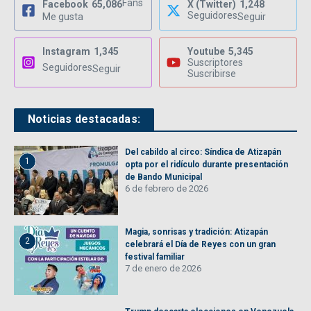
Fans
Facebook
65,086
X (Twitter)
1,248
Seguidores
Me gusta
Seguir
Instagram
1,345
Youtube
5,345
Suscriptores
Seguidores
Seguir
Suscribirse
Noticias destacadas:
Del cabildo al circo: Síndica de Atizapán
1
opta por el ridículo durante presentación
de Bando Municipal
6 de febrero de 2026
Magia, sonrisas y tradición: Atizapán
2
celebrará el Día de Reyes con un gran
festival familiar
7 de enero de 2026