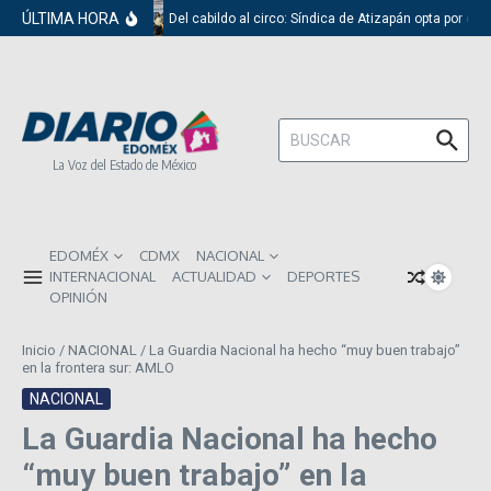
Saltar al contenido
ÚLTIMA HORA
Del cabildo al circo: Síndica de Atizapán opta por el 
Buscar:
La Voz del Estado de México
EDOMÉX
CDMX
NACIONAL
INTERNACIONAL
ACTUALIDAD
DEPORTES
OPINIÓN
Inicio
/
NACIONAL
/
La Guardia Nacional ha hecho “muy buen trabajo”
en la frontera sur: AMLO
NACIONAL
La Guardia Nacional ha hecho
“muy buen trabajo” en la