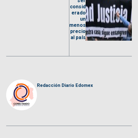
ser
consid
erado
un
menos
precio
al país
Redacción Diario Edomex