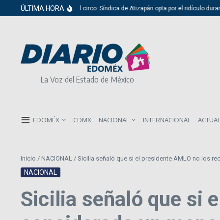
Saltar al contenido
ÚLTIMA HORA
Del cabildo al circo: Síndica de Atizapán opta por el ridículo durante pr
La Voz del Estado de México
EDOMÉX
CDMX
NACIONAL
INTERNACIONAL
ACTUA
Inicio
/
NACIONAL
/
Sicilia señaló que si el presidente AMLO no los r
NACIONAL
Sicilia señaló que si