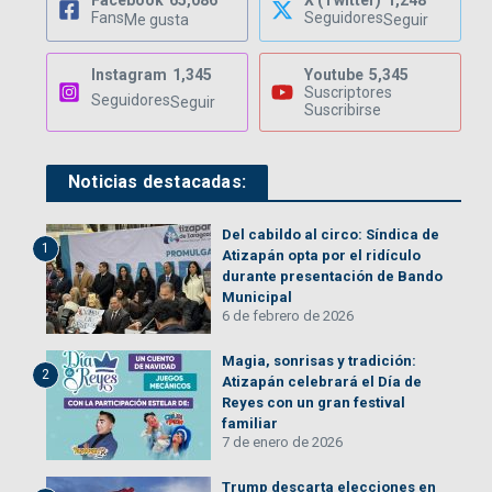
Facebook
65,086
X (Twitter)
1,248
Fans
Seguidores
Me gusta
Seguir
Instagram
1,345
Youtube
5,345
Suscriptores
Seguidores
Seguir
Suscribirse
Noticias destacadas:
Del cabildo al circo: Síndica de
1
Atizapán opta por el ridículo
durante presentación de Bando
Municipal
6 de febrero de 2026
Magia, sonrisas y tradición:
2
Atizapán celebrará el Día de
Reyes con un gran festival
familiar
7 de enero de 2026
Trump descarta elecciones en