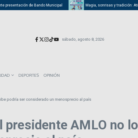
esentación de Bando Municipal
Magia, sonrisas y tradición: Atizapán c
sábado, agosto 8, 2026
LIDAD
DEPORTES
OPINIÓN
ecibe podría ser considerado un menosprecio al país
 el presidente AMLO no lo