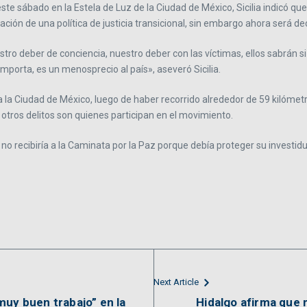
 este sábado en la Estela de Luz de la Ciudad de México, Sicilia indicó qu
ión de una política de justicia transicional, sin embargo ahora será decis
stro deber de conciencia, nuestro deber con las víctimas, ellos sabrán s
 importa, es un menosprecio al país», aseveró Sicilia.
ó a la Ciudad de México, luego de haber recorrido alrededor de 59 kilóme
tros delitos son quienes participan en el movimiento.
 recibiría a la Caminata por la Paz porque debía proteger su investidu
Next Article
muy buen trabajo” en la
Hidalgo afirma que