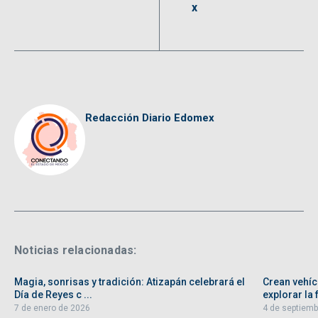
x
Redacción Diario Edomex
Noticias relacionadas:
Magia, sonrisas y tradición: Atizapán celebrará el
Crean vehíc
Día de Reyes c ...
explorar la f
7 de enero de 2026
4 de septiemb