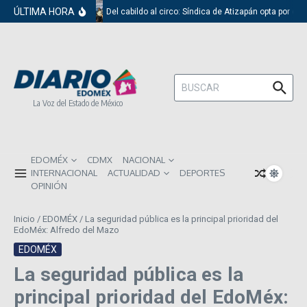
Saltar al contenido
ÚLTIMA HORA
Del cabildo al circo: Síndica de Atizapán opta por el 
Buscar:
La Voz del Estado de México
EDOMÉX
CDMX
NACIONAL
INTERNACIONAL
ACTUALIDAD
DEPORTES
OPINIÓN
Inicio
/
EDOMÉX
/
La seguridad pública es la principal prioridad del
EdoMéx: Alfredo del Mazo
EDOMÉX
La seguridad pública es la
principal prioridad del EdoMéx: