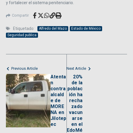
y fortalecer el sistema penitenciario.
Compartir
Etiquetado:
Alfredo del Mazo
Estado de México
Seguridad publica
Previous Article
Next Article
Atenta
20%
n
de la
contra
poblac
alcald
ión ha
e de
recha
MORE
zado
NA en
vacun
Jilotep
arse
ec
en el
EdoMé