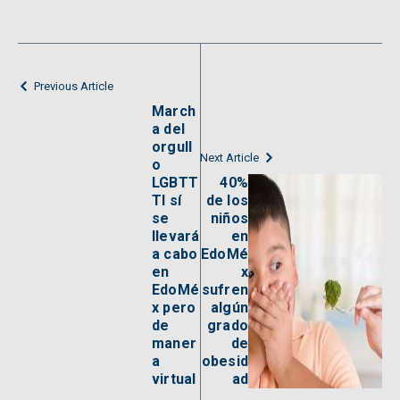
Previous Article
March
a del
orgull
Next Article
o
LGBTT
40%
TI sí
de los
se
niños
llevará
en
a cabo
EdoMé
en
x
EdoMé
sufren
x pero
algún
de
grado
maner
de
a
obesid
virtual
ad