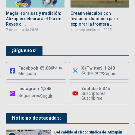
Magia, sonrisas y tradición:
Crean vehículos con
Atizapán celebrará el Día de
levitación lumínica para
Reyes c ...
explorar la frontera ...
7 de enero de 2026
4 de septiembre de 2025
¡Síguenos!
Fans
Facebook
65,086
X (Twitter)
1,248
Seguidores
Me gusta
Seguir
Instagram
1,345
Youtube
5,345
Suscriptores
Seguidores
Seguir
Suscribirse
Noticias destacadas:
Del cabildo al circo: Síndica de Atizapán