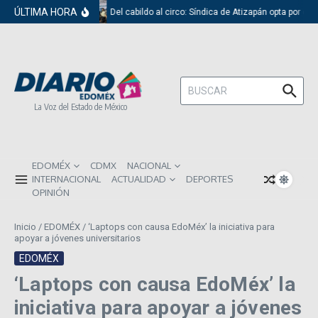
Saltar al contenido
ÚLTIMA HORA
Del cabildo al circo: Síndica de Atizapán opta por el 
Buscar:
La Voz del Estado de México
EDOMÉX
CDMX
NACIONAL
INTERNACIONAL
ACTUALIDAD
DEPORTES
OPINIÓN
Inicio
/
EDOMÉX
/
‘Laptops con causa EdoMéx’ la iniciativa para
apoyar a jóvenes universitarios
EDOMÉX
‘Laptops con causa EdoMéx’ la
iniciativa para apoyar a jóvenes