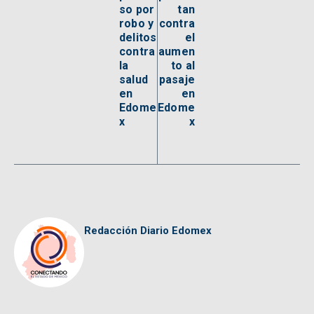
so por
tan
robo y
contra
delitos
el
contra
aumen
la
to al
salud
pasaje
en
en
Edome
Edome
x
x
Redacción Diario Edomex