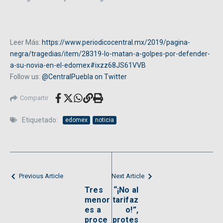
Leer Más:
https://www.periodicocentral.mx/2019/pagina-
negra/tragedias/item/28319-lo-matan-a-golpes-por-defender-
a-su-novia-en-el-edomex#ixzz68JS61VVB
Follow us:
@CentralPuebla on Twitter
Compartir
Etiquetado:
edomex
noticia
Previous Article
Next Article
Tres
“¡No al
menor
tarifaz
es a
o!”,
proce
protes