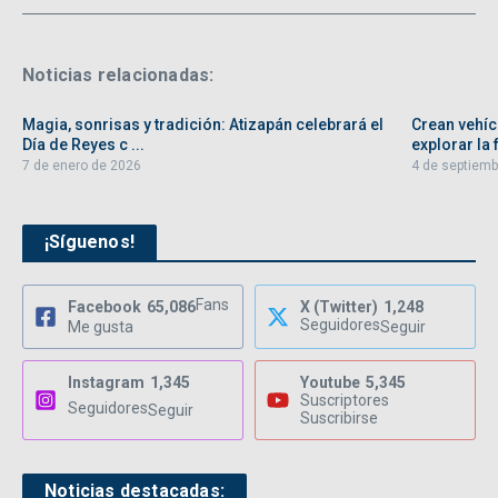
Noticias relacionadas:
Magia, sonrisas y tradición: Atizapán celebrará el
Crean vehíc
Día de Reyes c ...
explorar la f
7 de enero de 2026
4 de septiemb
¡Síguenos!
Fans
Facebook
65,086
X (Twitter)
1,248
Seguidores
Me gusta
Seguir
Instagram
1,345
Youtube
5,345
Suscriptores
Seguidores
Seguir
Suscribirse
Noticias destacadas: