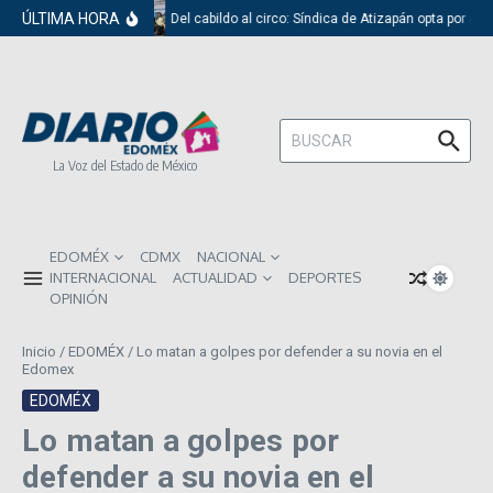
Saltar al contenido
ÚLTIMA HORA
Del cabildo al circo: Síndica de Atizapán opta por el 
Buscar:
La Voz del Estado de México
EDOMÉX
CDMX
NACIONAL
INTERNACIONAL
ACTUALIDAD
DEPORTES
OPINIÓN
Inicio
/
EDOMÉX
/
Lo matan a golpes por defender a su novia en el
Edomex
EDOMÉX
Lo matan a golpes por
defender a su novia en el