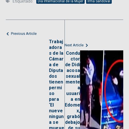
Etiquetado:
Día Internacional de la Mujer
Irma Sandoval
Previous Article
Trabaj
Next Article
adora
s de la
Condu
Cámar
ctor
a de
de Didi
Diputa
acosa
dos
sexual
tienen
mente
permi
a
so
usuari
para
a en
‘El
Edome
nueve
x,
ningun
grabó
a se
debajo
mueve
de su