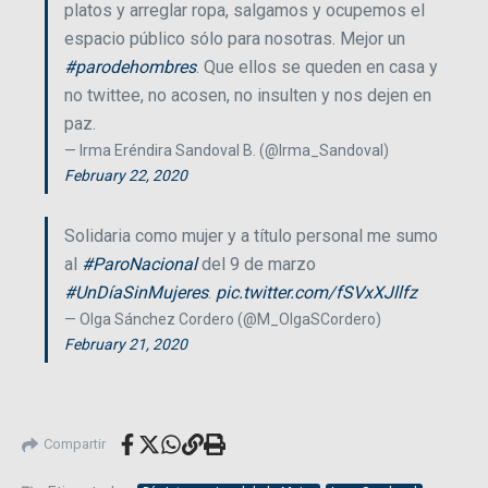
platos y arreglar ropa, salgamos y ocupemos el
espacio público sólo para nosotras. Mejor un
#parodehombres
. Que ellos se queden en casa y
no twittee, no acosen, no insulten y nos dejen en
paz.
— Irma Eréndira Sandoval B. (@Irma_Sandoval)
February 22, 2020
Solidaria como mujer y a título personal me sumo
al
#ParoNacional
del 9 de marzo
#UnDíaSinMujeres
.
pic.twitter.com/fSVxXJllfz
— Olga Sánchez Cordero (@M_OlgaSCordero)
February 21, 2020
Compartir