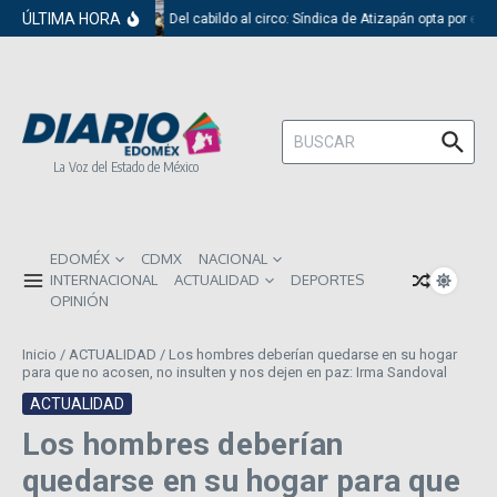
Saltar al contenido
ÚLTIMA HORA
Del cabildo al circo: Síndica de Atizapán opta por el 
Buscar:
La Voz del Estado de México
EDOMÉX
CDMX
NACIONAL
INTERNACIONAL
ACTUALIDAD
DEPORTES
OPINIÓN
Inicio
/
ACTUALIDAD
/
Los hombres deberían quedarse en su hogar
para que no acosen, no insulten y nos dejen en paz: Irma Sandoval
ACTUALIDAD
Los hombres deberían
quedarse en su hogar para que