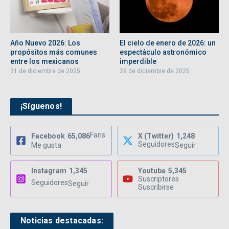
Año Nuevo 2026: Los
El cielo de enero de 2026: un
propósitos más comunes
espectáculo astronómico
entre los mexicanos
imperdible
31 de diciembre de 2025
29 de diciembre de 2025
¡Síguenos!
Fans
Facebook
65,086
X (Twitter)
1,248
Seguidores
Me gusta
Seguir
Instagram
1,345
Youtube
5,345
Suscriptores
Seguidores
Seguir
Suscribirse
Noticias destacadas: