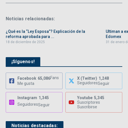
Noticias relacionadas:
¿Qué es la “Ley Esposa”? Explicación de la
Ultiman a ex
reforma aprobada para ...
Edomex
18 de diciembre de 2025
31 de enero d
¡Síguenos!
Fans
Facebook
65,086
X (Twitter)
1,248
Seguidores
Me gusta
Seguir
Instagram
1,345
Youtube
5,345
Suscriptores
Seguidores
Seguir
Suscribirse
Noticias destacadas: