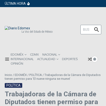
en los próximos 30 días
Saltar al contenido
ÚLTIMA HORA
Gobierno de Sheinbaum pide prestado a
inversionistas extranjeros; emite nueva
deuda externa
ISR subirá en México para 2026: Así será
el impacto directo en salarios y precios
Año Nuevo 2026: Los propósitos más
comunes entre los mexicanos
Buscar:
La Voz del Estado de México
EDOMÉX
CDMX
NACIONAL
INTERNACIONAL
ACTUALIDAD
DEPORTES
OPINIÓN
Inicio
/
EDOMÉX
/
POLÍTICA
/
Trabajadoras de la Cámara de Diputados
tienen permiso para ‘El nueve ninguna se mueve’
POLÍTICA
Trabajadoras de la Cámara de
Diputados tienen permiso para