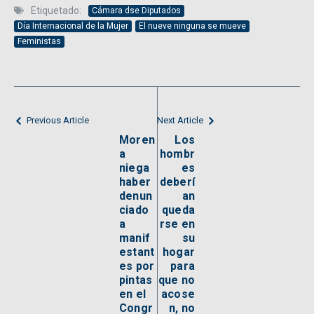
Etiquetado:
Cámara dse Diputados
Día Internacional de la Mujer
El nueve ninguna se mueve
Feministas
Previous Article
Next Article
Moren
Los
a
hombr
niega
es
haber
deberí
denun
an
ciado
queda
a
rse en
manif
su
estant
hogar
es por
para
pintas
que no
en el
acose
Congr
n, no