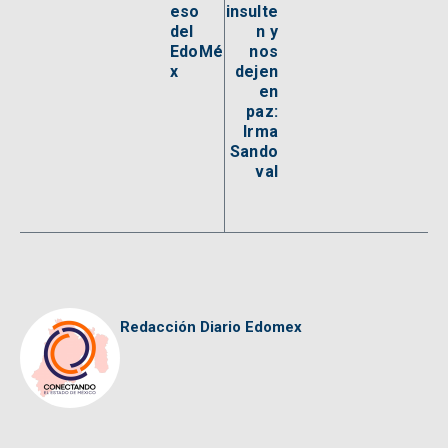
eso
insulte
del
n y
EdoMé
nos
x
dejen
en
paz:
Irma
Sando
val
Redacción Diario Edomex