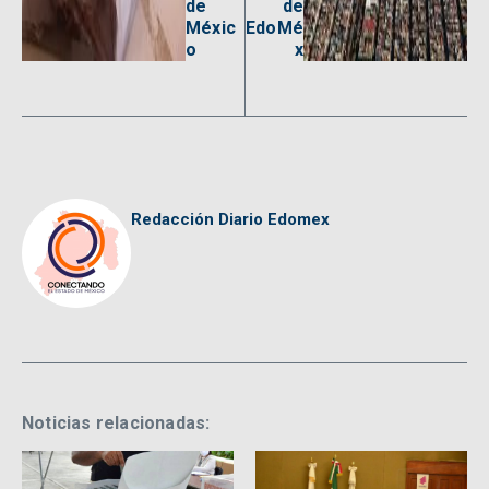
de
de
Méxic
EdoMé
o
x
Redacción Diario Edomex
Noticias relacionadas: