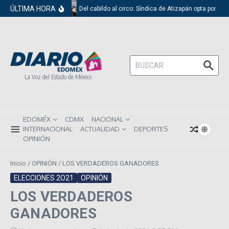
Saltar al contenido
ÚLTIMA HORA
Del cabildo al circo: Síndica de Atizapán opta por el 
Buscar:
La Voz del Estado de México
EDOMÉX
CDMX
NACIONAL
INTERNACIONAL
ACTUALIDAD
DEPORTES
OPINIÓN
Inicio
/
OPINIÓN
/
LOS VERDADEROS GANADORES
ELECCIONES 2O21
OPINIÓN
LOS VERDADEROS
GANADORES