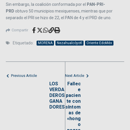
Sin embargo, la coalición conformada por el
PAN-PRI-
PRD
obtuvo 50 municipios mexiquenses, mientras que por
separado el PRI se hizo de 22, el PAN de 4 y el PRD de uno.
Compartir
Etiquetado:
MORENA
Nezahualcóyotl
Oriente EdoMéx
Previous Article
Next Article
LOS
Fallec
VERDA
e
DEROS
pacien
GANA
te con
DORES
síntom
as de
«hong
o