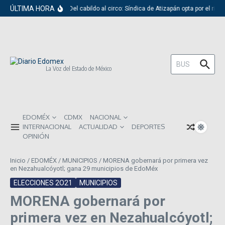
Saltar al contenido
ÚLTIMA HORA
Del cabildo al circo: Síndica de Atizapán opta por el rid
Buscar:
La Voz del Estado de México
EDOMÉX
CDMX
NACIONAL
INTERNACIONAL
ACTUALIDAD
DEPORTES
OPINIÓN
Inicio
/
EDOMÉX
/
MUNICIPIOS
/
MORENA gobernará por primera vez
en Nezahualcóyotl; gana 29 municipios de EdoMéx
ELECCIONES 2O21
MUNICIPIOS
MORENA gobernará por
primera vez en Nezahualcóyotl;