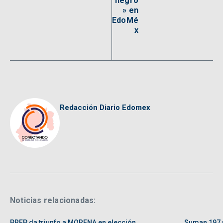
negro
» en
EdoMé
x
Redacción Diario Edomex
Noticias relacionadas:
PREP da triunfo a MORENA en elección
Suman 197 