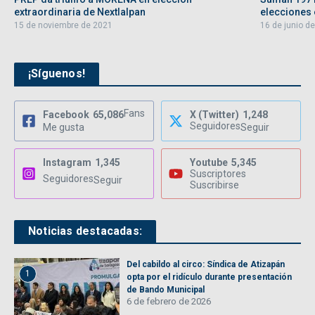
extraordinaria de Nextlalpan
elecciones e
15 de noviembre de 2021
16 de junio d
¡Síguenos!
Fans
Facebook
65,086
X (Twitter)
1,248
Seguidores
Me gusta
Seguir
Instagram
1,345
Youtube
5,345
Suscriptores
Seguidores
Seguir
Suscribirse
Noticias destacadas:
Del cabildo al circo: Síndica de Atizapán
1
opta por el ridículo durante presentación
de Bando Municipal
6 de febrero de 2026