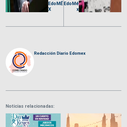
EdoMÉ
EdoMé
X
x
Redacción Diario Edomex
Noticias relacionadas: