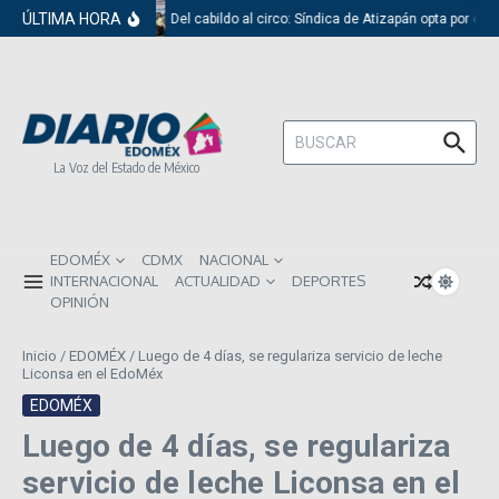
Saltar al contenido
ÚLTIMA HORA
Del cabildo al circo: Síndica de Atizapán opta por el 
Buscar:
La Voz del Estado de México
EDOMÉX
CDMX
NACIONAL
INTERNACIONAL
ACTUALIDAD
DEPORTES
OPINIÓN
Inicio
/
EDOMÉX
/
Luego de 4 días, se regulariza servicio de leche
Liconsa en el EdoMéx
EDOMÉX
Luego de 4 días, se regulariza
servicio de leche Liconsa en el