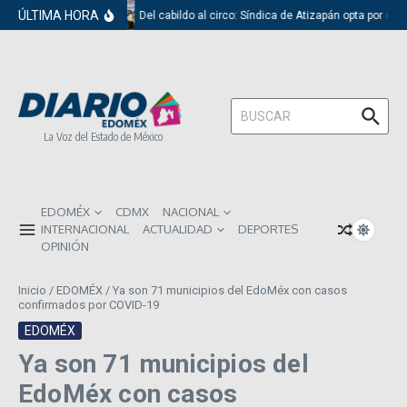
Saltar al contenido
ÚLTIMA HORA
Del cabildo al circo: Síndica de Atizapán opta por el r
Buscar:
La Voz del Estado de México
EDOMÉX
CDMX
NACIONAL
INTERNACIONAL
ACTUALIDAD
DEPORTES
OPINIÓN
Inicio
/
EDOMÉX
/
Ya son 71 municipios del EdoMéx con casos
confirmados por COVID-19
EDOMÉX
Ya son 71 municipios del
EdoMéx con casos