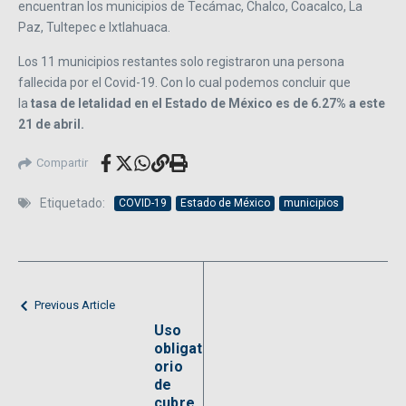
encuentran los municipios de Tecámac, Chalco, Coacalco, La
Paz, Tultepec e Ixtlahuaca.
Los 11 municipios restantes solo registraron una persona
fallecida por el Covid-19. Con lo cual podemos concluir que
la
tasa de letalidad en el Estado de México es de 6.27% a este
21 de abril.
Compartir
Etiquetado:
COVID-19
Estado de México
municipios
Previous Article
Uso
obligat
orio
de
cubre