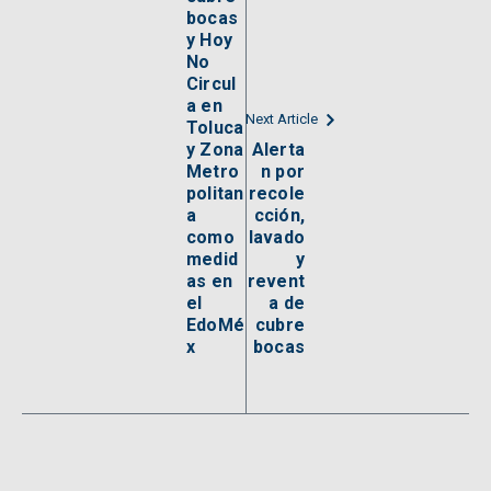
bocas
y Hoy
No
Circul
a en
Next Article
Toluca
y Zona
Alerta
Metro
n por
politan
recole
a
cción,
como
lavado
medid
y
as en
revent
el
a de
EdoMé
cubre
x
bocas