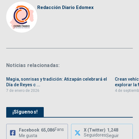
Redacción Diario Edomex
Noticias relacionadas:
Magia, sonrisas y tradición: Atizapán celebrará el
Crean vehíc
Día de Reyes c ...
explorar la f
7 de enero de 2026
4 de septiemb
¡Síguenos!
Fans
Facebook
65,086
X (Twitter)
1,248
Seguidores
Me gusta
Seguir