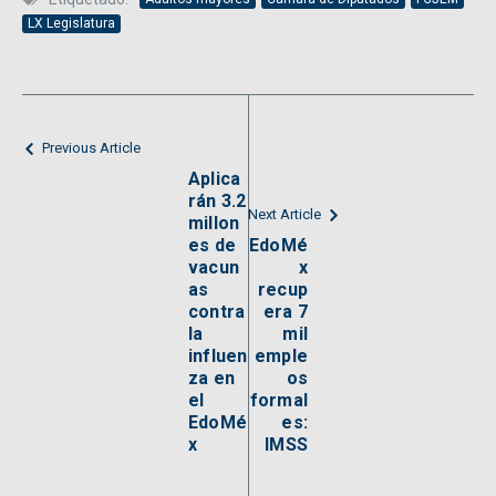
LX Legislatura
Previous Article
Aplica
rán 3.2
Next Article
millon
es de
EdoMé
vacun
x
as
recup
contra
era 7
la
mil
influen
emple
za en
os
el
formal
EdoMé
es:
x
IMSS