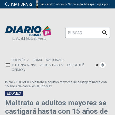
Saltar al contenido
ÚLTIMA HORA
Del cabildo al circo: Síndica de Atizapán opta por el 
Buscar:
La Voz del Estado de México
EDOMÉX
CDMX
NACIONAL
INTERNACIONAL
ACTUALIDAD
DEPORTES
OPINIÓN
Inicio
/
EDOMÉX
/
Maltrato a adultos mayores se castigará hasta con
15 años de cárcel en el EdoMéx
EDOMÉX
Maltrato a adultos mayores se
castigará hasta con 15 años de