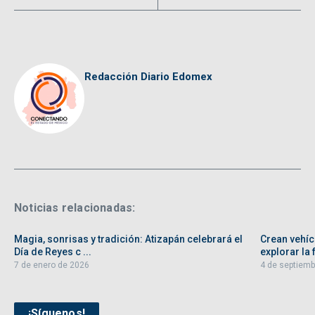
Redacción Diario Edomex
Noticias relacionadas:
Magia, sonrisas y tradición: Atizapán celebrará el
Crean vehíc
Día de Reyes c ...
explorar la f
7 de enero de 2026
4 de septiemb
¡Síguenos!