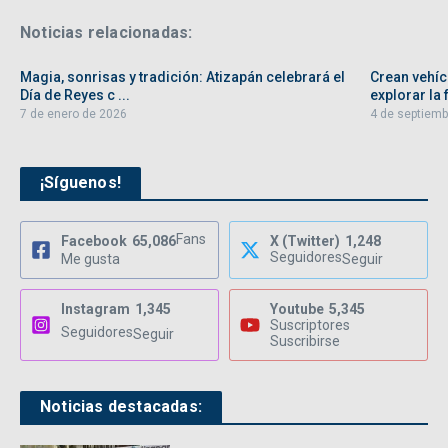
Noticias relacionadas:
Magia, sonrisas y tradición: Atizapán celebrará el
Crean vehíc
Día de Reyes c ...
explorar la f
7 de enero de 2026
4 de septiemb
¡Síguenos!
Fans
Facebook
65,086
X (Twitter)
1,248
Seguidores
Me gusta
Seguir
Instagram
1,345
Youtube
5,345
Suscriptores
Seguidores
Seguir
Suscribirse
Noticias destacadas: