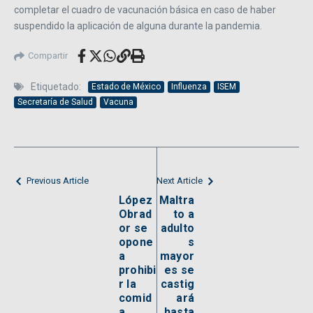
completar el cuadro de vacunación básica en caso de haber
suspendido la aplicación de alguna durante la pandemia.
Compartir
Etiquetado:
Estado de México
Influenza
ISEM
Secretaría de Salud
Vacuna
Previous Article
Next Article
López
Maltra
Obrad
to a
or se
adulto
opone
s
a
mayor
prohibi
es se
r la
castig
comid
ará
a
hasta