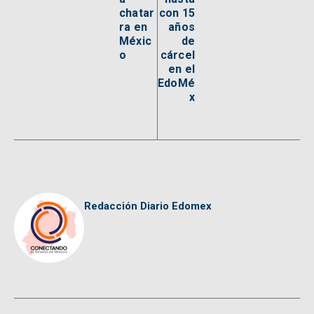
chatar
con 15
ra en
años
Méxic
de
o
cárcel
en el
EdoMé
x
Redacción Diario Edomex