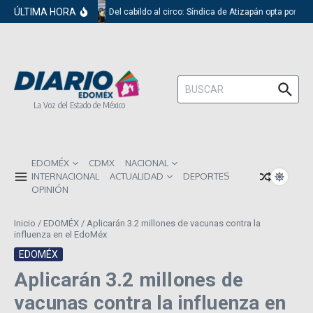
Saltar al contenido
ÚLTIMA HORA
Del cabildo al circo: Síndica de Atizapán opta por el 
Buscar:
La Voz del Estado de México
EDOMÉX
CDMX
NACIONAL
INTERNACIONAL
ACTUALIDAD
DEPORTES
OPINIÓN
Inicio
/
EDOMÉX
/
Aplicarán 3.2 millones de vacunas contra la
influenza en el EdoMéx
EDOMÉX
Aplicarán 3.2 millones de
vacunas contra la influenza en